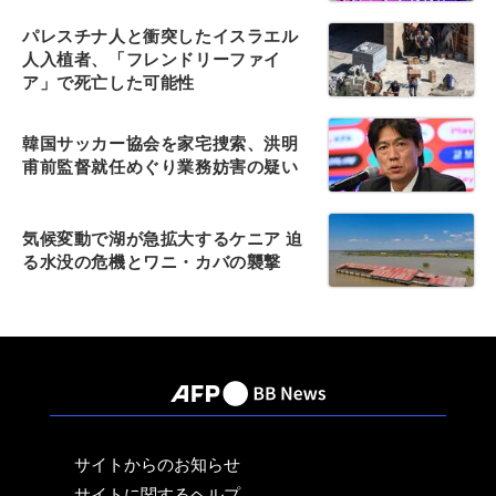
パレスチナ人と衝突したイスラエル
人入植者、「フレンドリーファイ
ア」で死亡した可能性
韓国サッカー協会を家宅捜索、洪明
甫前監督就任めぐり業務妨害の疑い
気候変動で湖が急拡大するケニア 迫
る水没の危機とワニ・カバの襲撃
サイトからのお知らせ
サイトに関するヘルプ