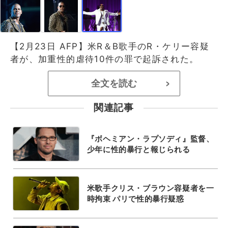
【2月23日 AFP】米R＆B歌手のR・ケリー容疑
者が、加重性的虐待10件の罪で起訴された。
全文を読む
>
関連記事
『ボヘミアン・ラプソディ』監督、
少年に性的暴行と報じられる
米歌手クリス・ブラウン容疑者を一
時拘束 パリで性的暴行疑惑