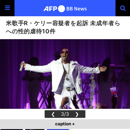
米歌手R・ケリー容疑者を起訴 未成年者ら
への性的虐待10件
❮
3/3
❯
caption +