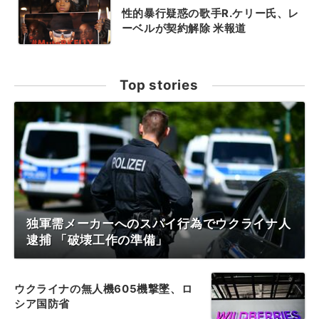
性的暴行疑惑の歌手R.ケリー氏、レ
ーベルが契約解除 米報道
Top stories
独軍需メーカーへのスパイ行為でウクライナ人
逮捕 「破壊工作の準備」
ウクライナの無人機605機撃墜、ロ
シア国防省