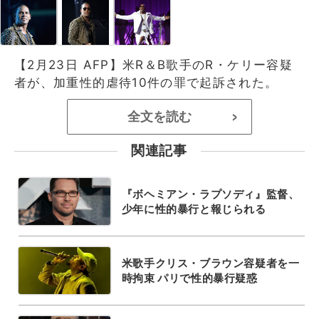
【2月23日 AFP】米R＆B歌手のR・ケリー容疑
者が、加重性的虐待10件の罪で起訴された。
全文を読む
>
関連記事
『ボヘミアン・ラプソディ』監督、
少年に性的暴行と報じられる
米歌手クリス・ブラウン容疑者を一
時拘束 パリで性的暴行疑惑