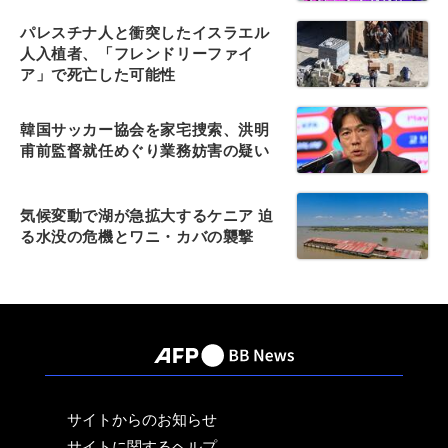
パレスチナ人と衝突したイスラエル
人入植者、「フレンドリーファイ
ア」で死亡した可能性
韓国サッカー協会を家宅捜索、洪明
甫前監督就任めぐり業務妨害の疑い
気候変動で湖が急拡大するケニア 迫
る水没の危機とワニ・カバの襲撃
サイトからのお知らせ
サイトに関するヘルプ