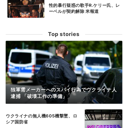
性的暴行疑惑の歌手R.ケリー氏、レ
ーベルが契約解除 米報道
Top stories
独軍需メーカーへのスパイ行為でウクライナ人
逮捕 「破壊工作の準備」
ウクライナの無人機605機撃墜、ロ
シア国防省