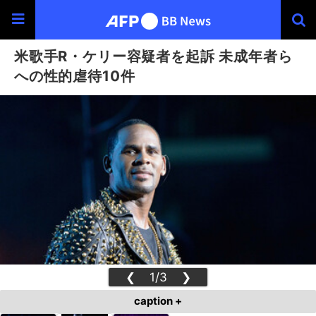
米歌手R・ケリー容疑者を起訴 未成年者ら
への性的虐待10件
❮
1/3
❯
caption +