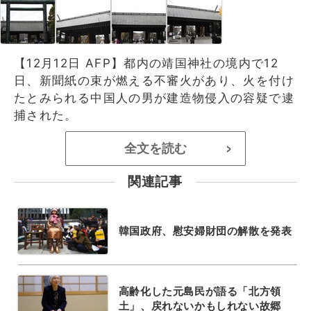
【12月12日 AFP】都内の靖国神社の境内で12
日、新聞紙の束が燃える不審火があり、火を付け
たとみられる中国人の男が建造物侵入の容疑で逮
捕された。
全文を読む
>
関連記事
韓国政府、慰安婦財団の解散を発表
高齢化した元島民が語る「北方領
土」、戻れないかもしれない故郷