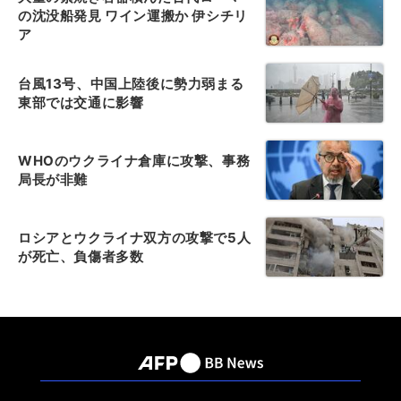
の沈没船発見 ワイン運搬か 伊シチリ
ア
台風13号、中国上陸後に勢力弱まる
東部では交通に影響
WHOのウクライナ倉庫に攻撃、事務
局長が非難
ロシアとウクライナ双方の攻撃で5人
が死亡、負傷者多数