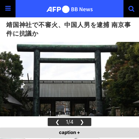
靖国神社で不審火、中国人男を逮捕 南京事
件に抗議か
❮
1/4
❯
caption +