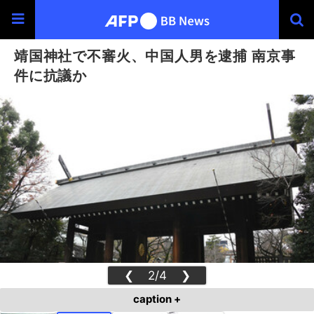
靖国神社で不審火、中国人男を逮捕 南京事
件に抗議か
❮
2/4
❯
caption +