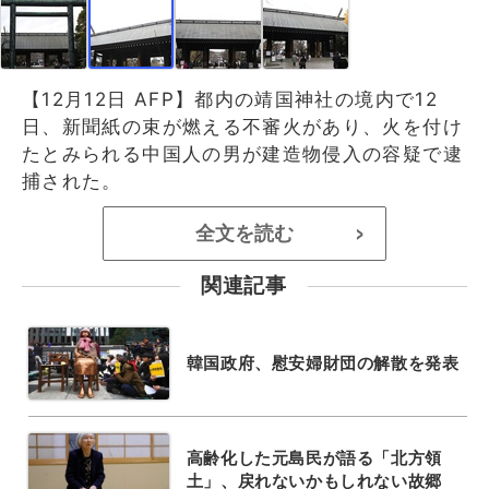
【12月12日 AFP】都内の靖国神社の境内で12
日、新聞紙の束が燃える不審火があり、火を付け
たとみられる中国人の男が建造物侵入の容疑で逮
捕された。
全文を読む
>
関連記事
韓国政府、慰安婦財団の解散を発表
高齢化した元島民が語る「北方領
土」、戻れないかもしれない故郷