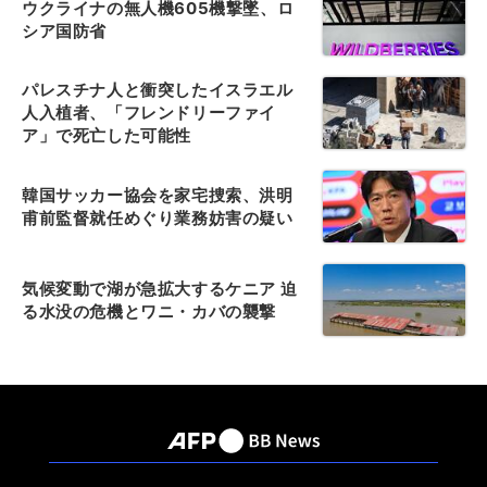
ウクライナの無人機605機撃墜、ロ
シア国防省
パレスチナ人と衝突したイスラエル
人入植者、「フレンドリーファイ
ア」で死亡した可能性
韓国サッカー協会を家宅捜索、洪明
甫前監督就任めぐり業務妨害の疑い
気候変動で湖が急拡大するケニア 迫
る水没の危機とワニ・カバの襲撃