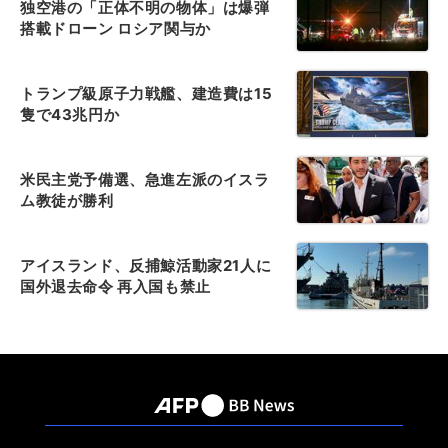
独空港の「正体不明の物体」は爆弾
搭載ドローン ロシア関与か
トランプ級原子力戦艦、建造費は15
隻で43兆円か
米民主党予備選、急進左派のイスラ
ム教徒が勝利
アイスランド、反捕鯨活動家21人に
国外退去命令 再入国も禁止