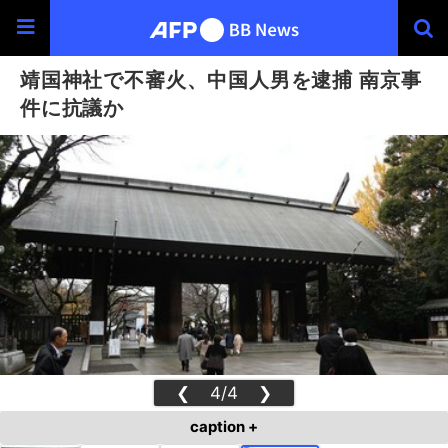
靖国神社で不審火、中国人男を逮捕 南京事
件に抗議か
❮
4/4
❯
caption +