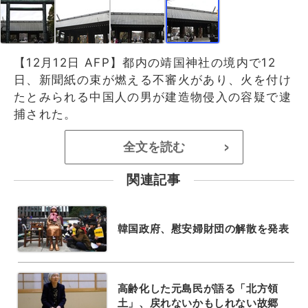
【12月12日 AFP】都内の靖国神社の境内で12
日、新聞紙の束が燃える不審火があり、火を付け
たとみられる中国人の男が建造物侵入の容疑で逮
捕された。
全文を読む
>
関連記事
韓国政府、慰安婦財団の解散を発表
高齢化した元島民が語る「北方領
土」、戻れないかもしれない故郷