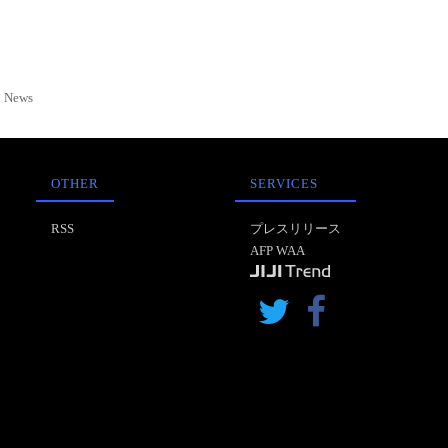
News
OTHER
SERVICES
RSS
プレスリリース
AFP WAA