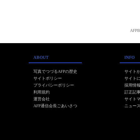
AFP
ABOUT
INFO
写真でつづるAFPの歴史
サイト
サイトポリシー
サイト
プライバシーポリシー
採用情
利用規約
訂正記
運営会社
サイト
AFP通信会長ごあいさつ
ニュー