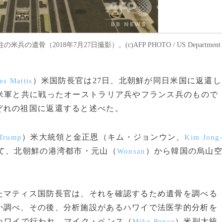
（2018年7月27日撮影）。(c)AFP PHOTO / US Department
）米国防長官は27日、北朝鮮が同日米国に返還し
es Mattis
米軍と共に戦ったオーストラリア兵やフランス兵のもので
ぞれの祖国に返還すると述べた。
）米大統領と金正恩（キム・ジョンウン、
Trump
Kim Jong
て、北朝鮮の港湾都市・元山（
）から韓国の烏山
Wonsan
マティス国防長官は、それを確認するため遺骨を調べる
か調べ、その後、分析施設があるハワイで法医学的分析を
ハワイで行われ、マイク・ペンス（
）米副大統
Mike Pence