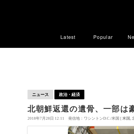
Latest
Popular
N
ニュース
政治・経済
北朝鮮返還の遺骨、一部は
2018年7月28日 12:11
発信地：ワシントンD.C./米国 [
米国