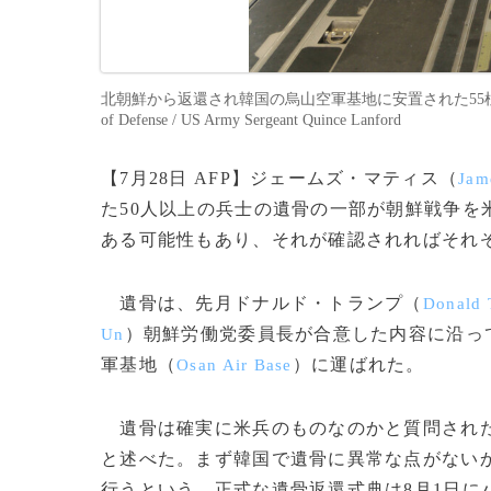
北朝鮮から返還され韓国の烏山空軍基地に安置された55柱の米兵の遺骨
of Defense / US Army Sergeant Quince Lanford
【7月28日 AFP】ジェームズ・マティス（
Jam
た50人以上の兵士の遺骨の一部が朝鮮戦争を
ある可能性もあり、それが確認されればそれ
遺骨は、先月ドナルド・トランプ（
Donald 
）朝鮮労働党委員長が合意した内容に沿っ
Un
軍基地（
）に運ばれた。
Osan Air Base
遺骨は確実に米兵のものなのかと質問された
と述べた。まず韓国で遺骨に異常な点がない
行うという。正式な遺骨返還式典は8月1日に