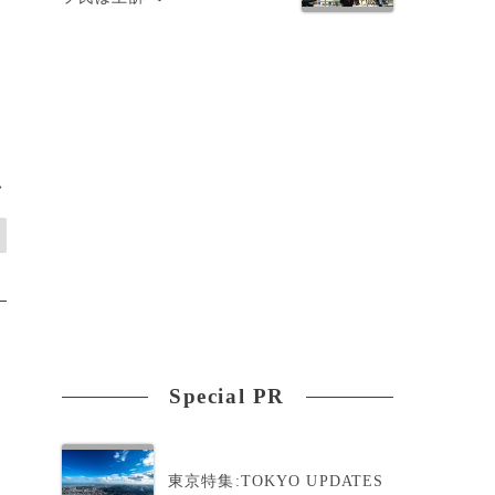
>
Special PR
東京特集:TOKYO UPDATES