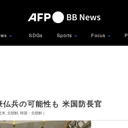
ews
SDGs
Sports
Focus
P
∨
∨
∨
豪仏兵の可能性も 米国防長官
北米
北朝鮮
韓国・北朝鮮
]