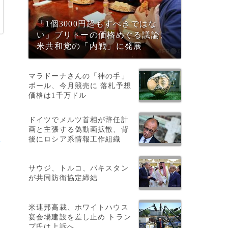
「1個3000円超もすべきではな
い」ブリトーの価格めぐる議論、
米共和党の「内戦」に発展
マラドーナさんの「神の手」
ボール、今月競売に 落札予想
価格は1千万ドル
ドイツでメルツ首相が辞任計
画と主張する偽動画拡散、背
後にロシア系情報工作組織
-
空
サウジ、トルコ、パキスタン
が共同防衛協定締結
米連邦高裁、ホワイトハウス
宴会場建設を差し止め トラン
プ氏は上訴へ