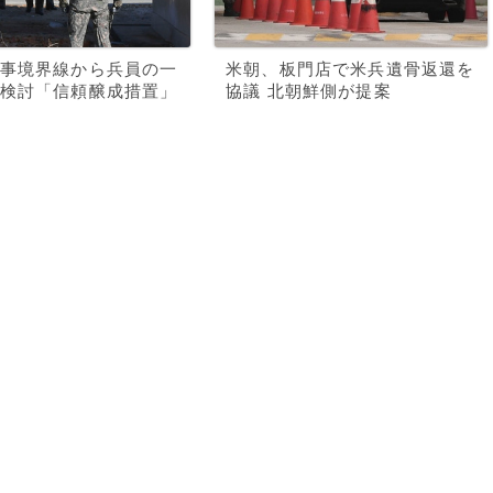
事境界線から兵員の一
米朝、板門店で米兵遺骨返還を
検討「信頼醸成措置」
協議 北朝鮮側が提案