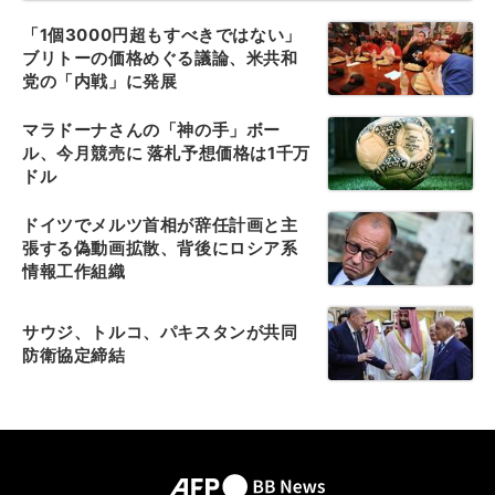
「1個3000円超もすべきではない」
ブリトーの価格めぐる議論、米共和
党の「内戦」に発展
マラドーナさんの「神の手」ボー
ル、今月競売に 落札予想価格は1千万
ドル
ドイツでメルツ首相が辞任計画と主
張する偽動画拡散、背後にロシア系
情報工作組織
サウジ、トルコ、パキスタンが共同
防衛協定締結