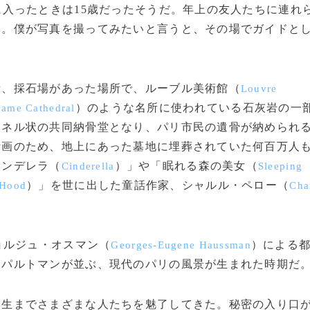
に入ったときは15歳だったそうだ。年上の友人たちに連れ
る。僕が写真を撮ってみたいと言うと、その場でガイドと
、採石場があった場所で、ルーブル美術館（
Louvre
）のような名所に使われている石灰岩の一
Dame Cathedral
ンネル状の共同納骨堂となり、パリ市民の遺骨が納められ
計画のため、地上にあった墓地に埋葬されていた何百万人
シンデレラ（
）」や「眠れる森の美女（
Cinderella
Sleeping
）」を世に出した童話作家、シャルル・ペロー（
 Hood
Cha
ョルジュ・オスマン（
）による
Georges-Eugene Haussman
アパルトマンが並ぶ、現代のパリの風景が生まれた時期だ
生までさまざまな人たちを魅了してきた。秘密の入り口