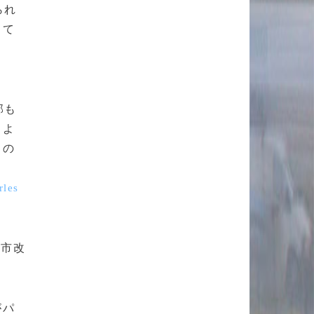
られ
して
部も
るよ
もの
rles
都市改
。
がパ