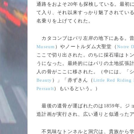
通路をおよそ20年も探検している。最初
て入り、それ以来すっかり魅了されてい
名乗りを上げてくれた。
カタコンブはパリ左岸の地下にある。昔
）やノートルダム大聖堂（
Museum
Notre 
ここで切り出された。のちに採石場はト
うになった。最終的にはパリの土地拡張
人の骨がここに移された。（中には、「
）」「赤ずきん（
Beauty
Little Red Riding
）もいるという。）
Perrault
最後の遺骨が運ばれたのは1859年。ジ
造計画が実行され、広い通りと似通った
不気味なトンネルと洞穴は、貴族から学