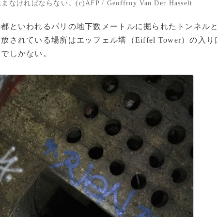
らない。(c)AFP / Geoffroy Van Der Hasselt
都といわれるパリの地下数メートルに掘られたトンネル
れている場所はエッフェル塔（Eiffel Tower）の入り
部でしかない。