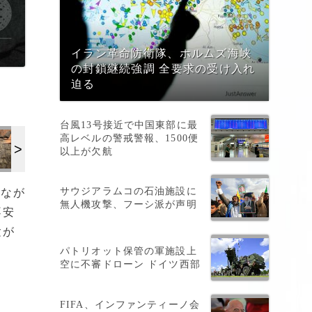
イラン革命防衛隊、ホルムズ海峡
の封鎖継続強調 全要求の受け入れ
迫る
台風13号接近で中国東部に最
高レベルの警戒警報、1500便
以上が欠航
サウジアラムコの石油施設に
しなが
無人機攻撃、フーシ派が声明
不安
験が
う
パトリオット保管の軍施設上
空に不審ドローン ドイツ西部
FIFA、インファンティーノ会