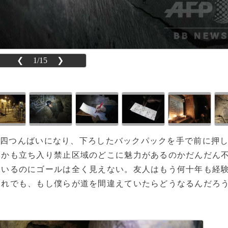
❮
1/15
❯
路で四つんばいになり、下ろしたバックパックを手で前に押
しかも立ち入り禁止区域のどこに魅力があるのかだんだん
ているのにゴールは全く見えない。友人はもう何十年も経
それでも、もし僕らが道を間違えていたらどうなるんだろ