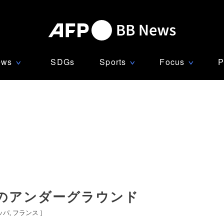
ews
SDGs
Sports
Focus
P
∨
∨
∨
リのアンダーグラウンド
ッパ
フランス
]