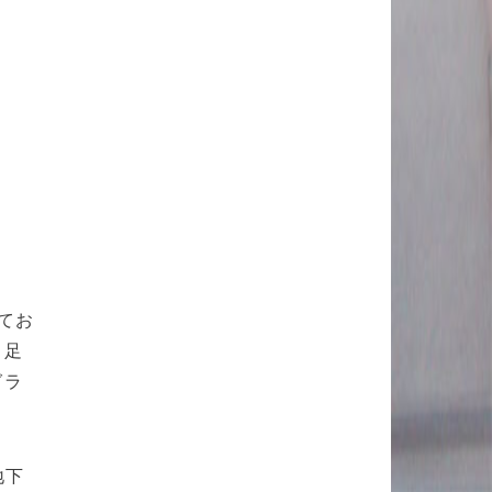
てお
り足
グラ
地下