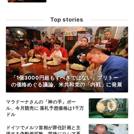
Top stories
「1個3000円超もすべきではない」ブリトー
の価格めぐる議論、米共和党の「内戦」に発展
マラドーナさんの「神の手」ボー
ル、今月競売に 落札予想価格は1千万
ドル
ドイツでメルツ首相が辞任計画と主
張する偽動画拡散、背後にロシア系