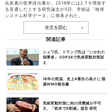
化炭素の世界排出量が、2018年には2.7％増加す
る見通しだとする研究論文が5日、学術誌「地球
システム科学データ」に発表された。
全文を読む
>
関連記事
シュワ氏、トランプ氏は「いかれた
指導者」 COP24で気候変動対策訴
え
18年の気温、史上4番目の高さに 国
連WMO報告書
気候変動対策に肉の消費減が不可
欠、「欧米で9割減」提言 研究