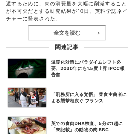
避するために、肉の消費量を大幅に削減すること
が不可欠だとする研究結果が10日、英科学誌ネイ
チャーに発表された。
全文を読む
>
関連記事
温暖化対策にパラダイムシフト必
要、2030年にも1.5度上昇 IPCC報
告書
「刑務所に入る覚悟」 菜食主義者に
よる襲撃相次ぐ フランス
英での食肉DNA検査、5分の1超に
「未記載」の動物の肉 BBC