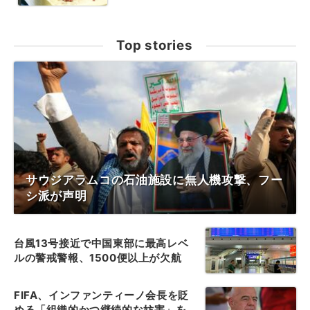
Top stories
サウジアラムコの石油施設に無人機攻撃、フー
シ派が声明
台風13号接近で中国東部に最高レベ
ルの警戒警報、1500便以上が欠航
FIFA、インファンティーノ会長を貶
める「組織的かつ継続的な妨害」を