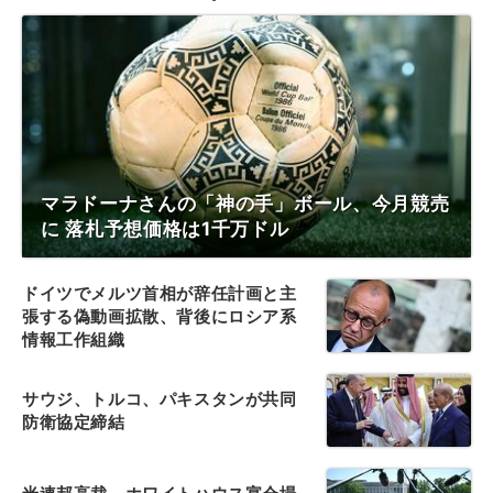
マラドーナさんの「神の手」ボール、今月競売
に 落札予想価格は1千万ドル
ドイツでメルツ首相が辞任計画と主
張する偽動画拡散、背後にロシア系
情報工作組織
サウジ、トルコ、パキスタンが共同
防衛協定締結