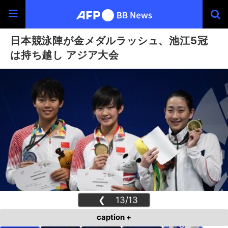
日本競泳陣が金メダルラッシュ、池江5冠
は持ち越し アジア大会
❮
13/13
❯
caption +