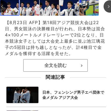
【8月23日 AFP】第18回アジア競技大会は22
日、男女競泳の決勝種目が行われ、日本勢は混合
4×100メートルメドレーリレーで2位となり、日
本競泳女子としては大会史上最多に並ぶ池江璃花
子の5冠目は持ち越しとなったが、計4種目で金
メダルを獲得する活躍を見せた。
全文を読む
>
関連記事
日本、フェンシング男子エペ団体で
金メダル アジア大会