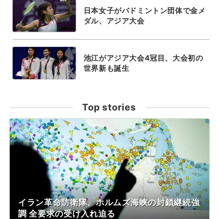
日本女子がバドミントン団体で金メ
ダル、アジア大会
池江がアジア大会4冠目、大会初の
世界新も誕生
Top stories
イラン革命防衛隊、ホルムズ海峡の封鎖継続強
調 全要求の受け入れ迫る