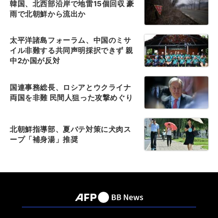
韓国、北西部沿岸で地雷15個回収 豪
雨で北朝鮮から流出か
太平洋諸島フォーラム、中国のミサ
イル非難する共同声明採択できず 親
中2か国が反対
国連事務総長、ロシアとウクライナ
両国を非難 民間人狙った攻撃めぐり
北朝鮮指導部、夏バテ対策に犬肉ス
ープ「補身湯」推奨