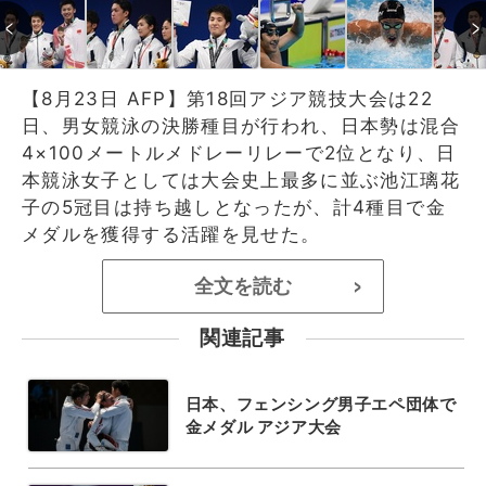
【8月23日 AFP】第18回アジア競技大会は22
日、男女競泳の決勝種目が行われ、日本勢は混合
4×100メートルメドレーリレーで2位となり、日
本競泳女子としては大会史上最多に並ぶ池江璃花
子の5冠目は持ち越しとなったが、計4種目で金
メダルを獲得する活躍を見せた。
全文を読む
>
関連記事
日本、フェンシング男子エペ団体で
金メダル アジア大会