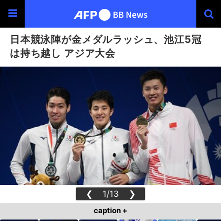
日本競泳陣が金メダルラッシュ、池江5冠
は持ち越し アジア大会
❮
1/13
❯
caption +