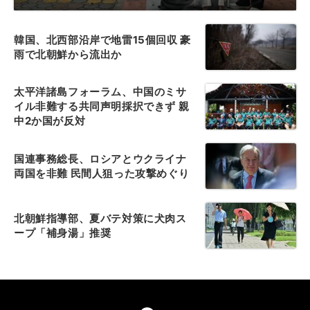
韓国、北西部沿岸で地雷15個回収 豪
雨で北朝鮮から流出か
太平洋諸島フォーラム、中国のミサ
イル非難する共同声明採択できず 親
中2か国が反対
国連事務総長、ロシアとウクライナ
両国を非難 民間人狙った攻撃めぐり
北朝鮮指導部、夏バテ対策に犬肉ス
ープ「補身湯」推奨