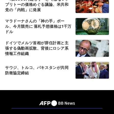
ブリトーの価格めぐる議論、米共和
党の「内戦」に発展
マラドーナさんの「神の手」ボー
ル、今月競売に 落札予想価格は1千万
ドル
ドイツでメルツ首相が辞任計画と主
張する偽動画拡散、背後にロシア系
情報工作組織
サウジ、トルコ、パキスタンが共同
防衛協定締結