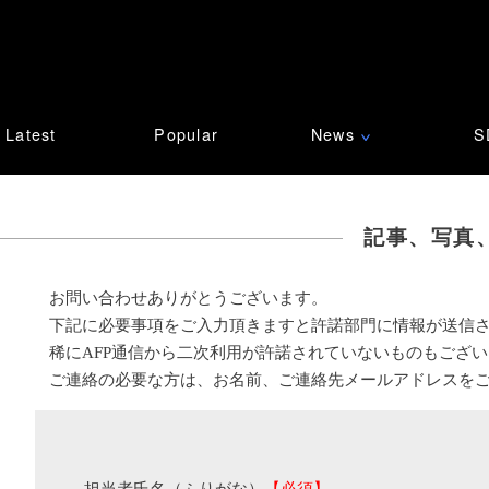
Latest
Popular
News
S
∨
記事、写真
お問い合わせありがとうございます。
下記に必要事項をご入力頂きますと許諾部門に情報が送信
稀にAFP通信から二次利用が許諾されていないものもござ
ご連絡の必要な方は、お名前、ご連絡先メールアドレスを