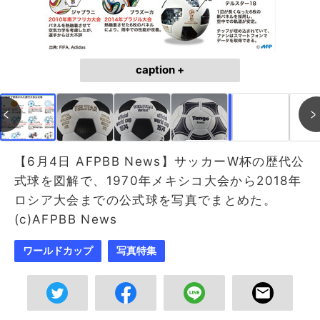
caption +
作成中
画像作成中
【6月4日 AFPBB News】サッカーW杯の歴代公
式球を図解で、1970年メキシコ大会から2018年
ロシア大会までの公式球を写真でまとめた。
(c)AFPBB News
ワールドカップ
写真特集