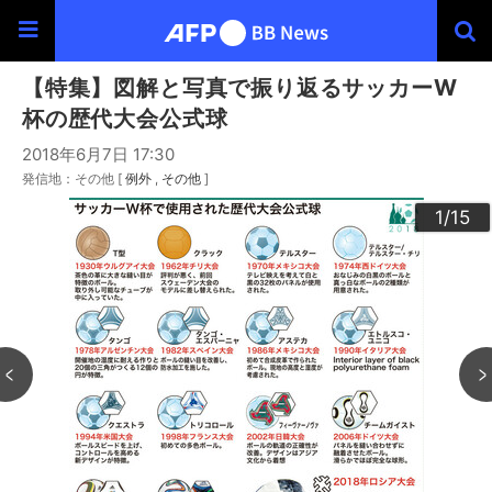
【特集】図解と写真で振り返るサッカーW
杯の歴代大会公式球
2018年6月7日 17:30
発信地：その他 [
例外
その他
]
10
13
14
12
15
11
3
4
6
9
2
5
7
8
1
/15
/15
/15
/15
/15
/15
/15
/15
/15
/15
/15
/15
/15
/15
/15