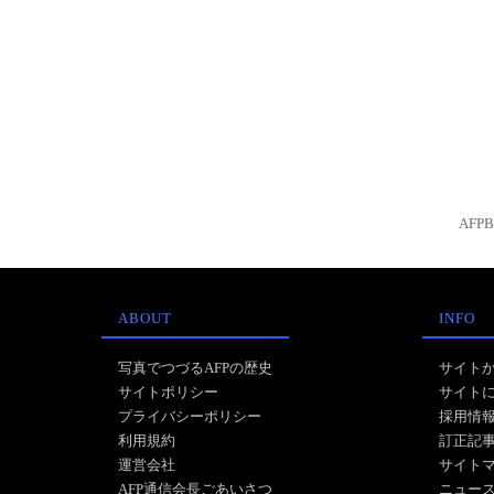
AFP
ABOUT
INFO
写真でつづるAFPの歴史
サイト
サイトポリシー
サイト
プライバシーポリシー
採用情
利用規約
訂正記
運営会社
サイト
AFP通信会長ごあいさつ
ニュー