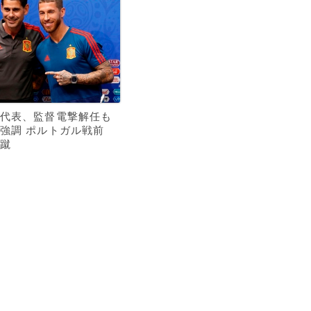
代表、監督電撃解任も
強調 ポルトガル戦前
蹴