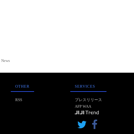
News
OTHER
SERVICES
RSS
プレスリリース
AFP WAA