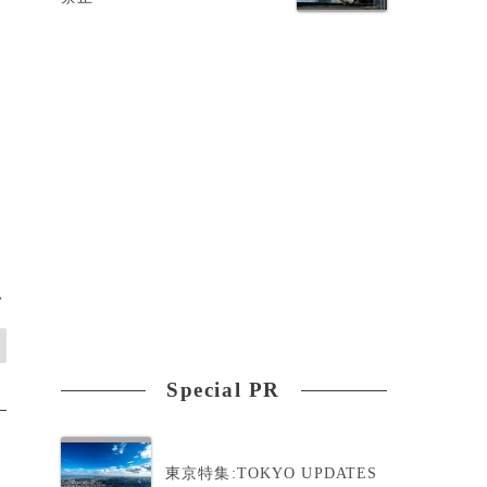
>
Special PR
東京特集:TOKYO UPDATES