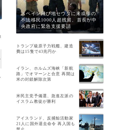
スペイン飛び地セウタに未成年の
不法移民1000人超残留、首長が中
央政府に緊急支援要請
8
トランプ級原子力戦艦、建造
費は15隻で43兆円か
イラン、ホルムズ海峡「新航
路」でオマーンと合意 再開は
ル
米の封鎖解除次第
メ
米民主党予備選、急進左派の
イスラム教徒が勝利
アイスランド、反捕鯨活動家
21人に国外退去命令 再入国も
禁止