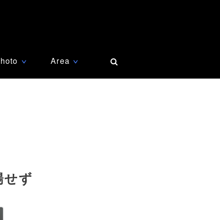
hoto
Area
∨
∨
場せず