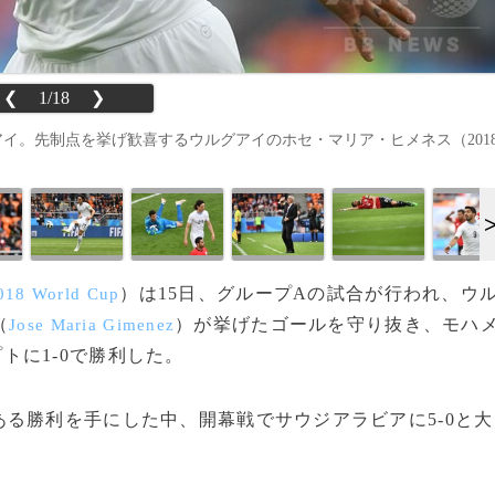
❮
1/18
❯
イ。先制点を挙げ歓喜するウルグアイのホセ・マリア・ヒメネス（201
）は15日、グループAの試合が行われ、ウ
018 World Cup
（
）が挙げたゴールを守り抜き、モハ
Jose Maria Gimenez
トに1-0で勝利した。
る勝利を手にした中、開幕戦でサウジアラビアに5-0と大