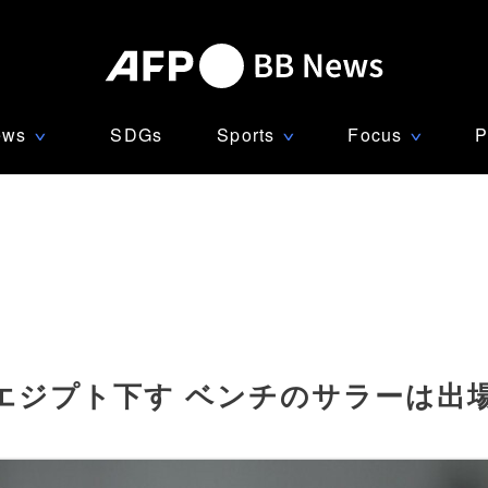
ews
SDGs
Sports
Focus
P
∨
∨
∨
エジプト下す ベンチのサラーは出