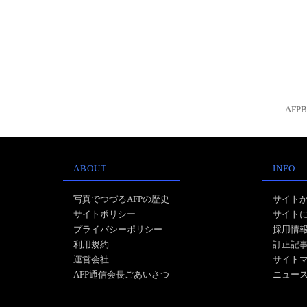
AFP
ABOUT
INFO
写真でつづるAFPの歴史
サイト
サイトポリシー
サイト
プライバシーポリシー
採用情
利用規約
訂正記
運営会社
サイト
AFP通信会長ごあいさつ
ニュー