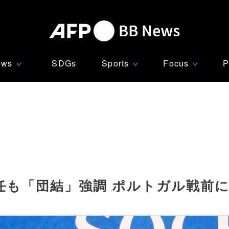
ews
SDGs
Sports
Focus
P
∨
∨
∨
任も「団結」強調 ポルトガル戦前