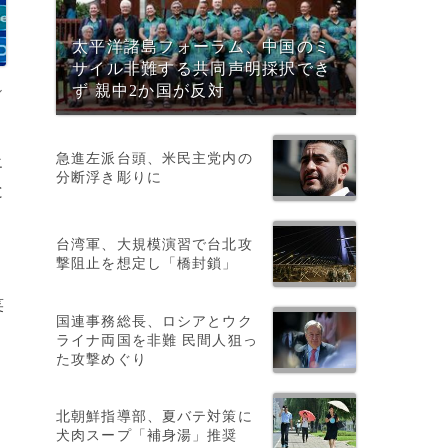
太平洋諸島フォーラム、中国のミ
サイル非難する共同声明採択でき
ル
ず 親中2か国が反対
急進左派台頭、米民主党内の
エ
分断浮き彫りに
と
台湾軍、大規模演習で台北攻
撃阻止を想定し「橋封鎖」
笑
国連事務総長、ロシアとウク
ライナ両国を非難 民間人狙っ
た攻撃めぐり
北朝鮮指導部、夏バテ対策に
犬肉スープ「補身湯」推奨