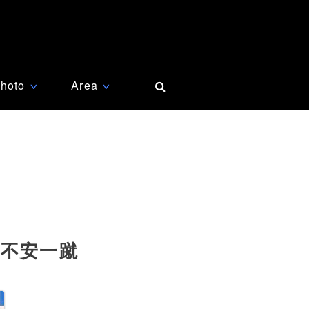
hoto
Area
∨
∨
に不安一蹴