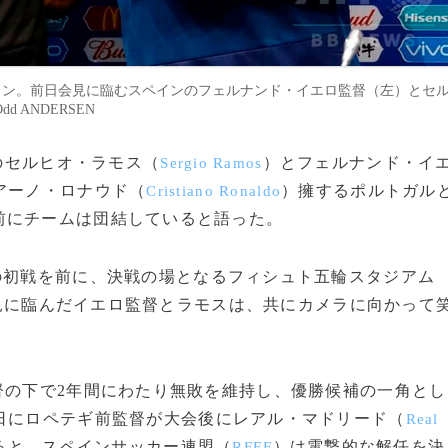
イン。前日会見に臨むスペインのフェルナンド・イエロ監督（左）とセ
dd ANDERSEN
将のセルヒオ・ラモス（
）とフェルナンド・イ
Sergio Ramos
アーノ・ロナウド（
）擁するポルトガル
Cristiano Ronaldo
前にチームは団結していると語った。
の初戦を前に、決戦の場となるフィシュト五輪スタジアム
見に臨んだイエロ監督とラモスは、共にカメラに向かって
督の下で2年間にわたり無敗を維持し、優勝候補の一角とし
日にロペテギ前監督が大会後にレアル・マドリード（
Real
ると、スペインサッカー連盟（
）は電撃的な解任を決
RFEF