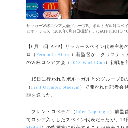
サッカーW杯ロシア大会グループB、ポルトガル対スペ
ヒオ・ラモス（2018年6月14日撮影）。(c)AFP PHOTO / O
【6月15日 AFP】サッカースペイン代表主
ロ（
）新監督が、クリスティ
Fernando Hierro
のW杯ロシア大会（
）初戦を
2018 World Cup
15日に行われるポルトガルとのグループB
（
）で開かれた記者会
Fisht Olympic Stadium
顔を送った。
フレン・ロペテギ（
）前監
Julen Lopetegui
てロシア入りしたスペイン代表だったが、13
）の指揮官に就任することが発表され
Madrid