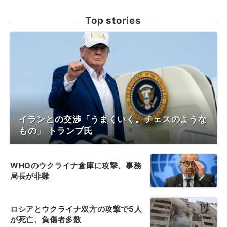
Top stories
イランとの交渉「うまくいく。チェスのような
もの」 トランプ氏
WHOのウクライナ倉庫に攻撃、事務
局長が非難
ロシアとウクライナ双方の攻撃で5人
が死亡、負傷者多数