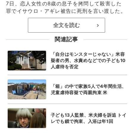
7日、恋人女性の8歳の息子を拷問して殺害した
罪でイサウロ・アギレ被告に死刑を言い渡した。
全文を読む
>
関連記事
「自分はモンスターじゃない」米容
疑者の男、水責めなどでの子ども10
人虐待を否定
「箱」の中で家族5人で4年間生活、
児童虐待容疑で両親拘束 米
子ども13人監禁、米夫婦を訴追 トイ
レでも鎖で拘束、入浴は年1回