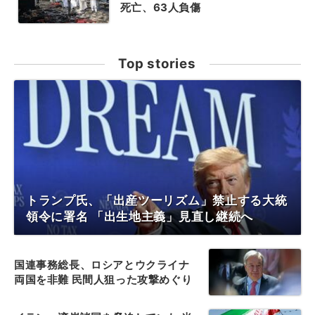
死亡、63人負傷
Top stories
トランプ氏、「出産ツーリズム」禁止する大統
領令に署名 「出生地主義」見直し継続へ
国連事務総長、ロシアとウクライナ
両国を非難 民間人狙った攻撃めぐり