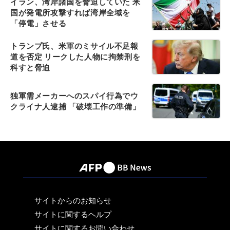
イラン、湾岸諸国を脅迫していた 米
国が発電所攻撃すれば湾岸全域を
「停電」させる
トランプ氏、米軍のミサイル不足報
道を否定 リークした人物に拘禁刑を
科すと脅迫
独軍需メーカーへのスパイ行為でウ
クライナ人逮捕 「破壊工作の準備」
サイトからのお知らせ
サイトに関するヘルプ
サイトに関するお問い合わせ