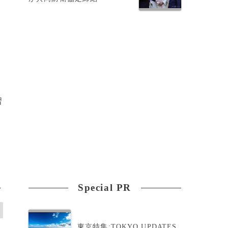
習
Special PR
>
東京特集:TOKYO UPDATES