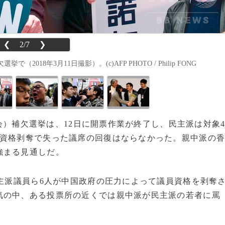
❮
2/7
❯
8年3月11日撮影）。(c)AFP PHOTO / Philip FONG
議会）補欠選挙は、12日に開票作業が終了し、民主派は対象
員資格剥奪で失った議席の回復はならなかった。親中派の
強まる見通しだ。
主派議員ら6人が中国政府の圧力によって議員資格を剥奪
気の中、ある投票所の近くでは親中派が民主派の若者に罵