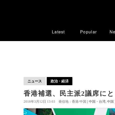
Latest
Popular
N
ニュース
政治・経済
香港補選、民主派2議席にと
2018年3月12日 13:03
発信地：香港/中国 [
中国・台湾
中国