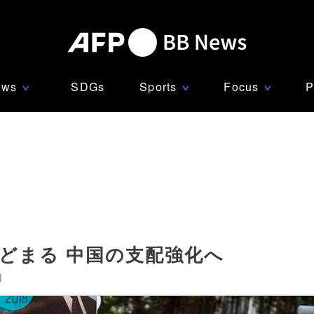
ews
SDGs
Sports
Focus
P
∨
∨
∨
どまる 中国の支配強化へ
]