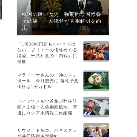
韓国の暗い歴史「強制的な国際養
子縁組」、大統領が真相解明を約
束
「1個3000円超もすべきでは
ない」ブリトーの価格めぐる
議論、米共和党の「内戦」に
発展
マラドーナさんの「神の手」
4
ボール、今月競売に 落札予想
香
価格は1千万ドル
ドイツでメルツ首相が辞任計
画と主張する偽動画拡散、背
さ
後にロシア系情報工作組織
サウジ、トルコ、パキスタン
が共同防衛協定締結