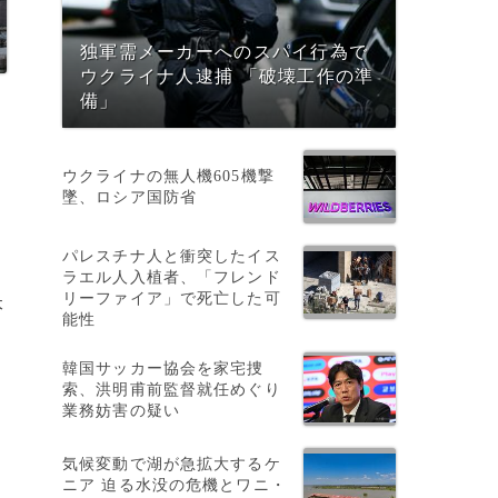
独軍需メーカーへのスパイ行為で
ウクライナ人逮捕 「破壊工作の準
備」
ウクライナの無人機605機撃
墜、ロシア国防省
パレスチナ人と衝突したイス
ラエル人入植者、「フレンド
リーファイア」で死亡した可
本
能性
韓国サッカー協会を家宅捜
索、洪明甫前監督就任めぐり
業務妨害の疑い
気候変動で湖が急拡大するケ
ニア 迫る水没の危機とワニ・