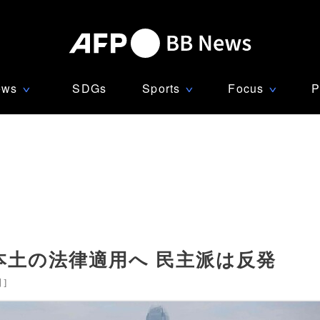
ews
SDGs
Sports
Focus
P
∨
∨
∨
本土の法律適用へ 民主派は反発
国
]