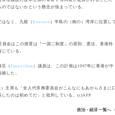
るのではないかという懸念が強まっている。
ではなく、九龍（
）半島の（南の）湾岸に位置し
Kowloon
委員会はこの措置は『一国二制度』の原則、憲法、香港特
報じている。
淑荘（
）議員は、この計画は1997年に香港が中
Tanya Chan
指摘した。
）主席も「全人代常務委員会がこんなにもあからさまに
g
たのは初めてだ」と批判している。(c)AFP
政治・経済 一覧へ