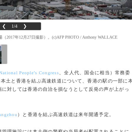
❮
1/4
❯
2月27日撮影）。(c)AFP PHOTO / Anthony WALLACE
、全人代、国会に相当）常務委
National People's Congress
の本土と香港を結ぶ高速鉄道について、香港の駅の一部に
画に対しては香港の自治を損なうとして反発の声が上がっ
）と香港を結ぶ高速鉄道は来年開通予定。
angzhou
管理施設には本土側の警察や当局者が配置されることに