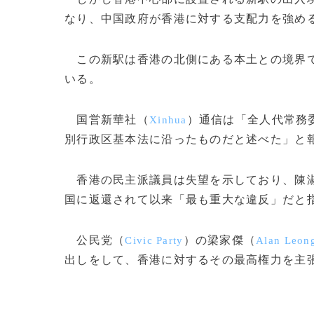
なり、中国政府が香港に対する支配力を強め
この新駅は香港の北側にある本土との境界
いる。
国営新華社（
）通信は「全人代常務
Xinhua
別行政区基本法に沿ったものだと述べた」と
香港の民主派議員は失望を示しており、陳
国に返還されて以来「最も重大な違反」だと
公民党（
）の梁家傑（
Civic Party
Alan Leon
出しをして、香港に対するその最高権力を主張し