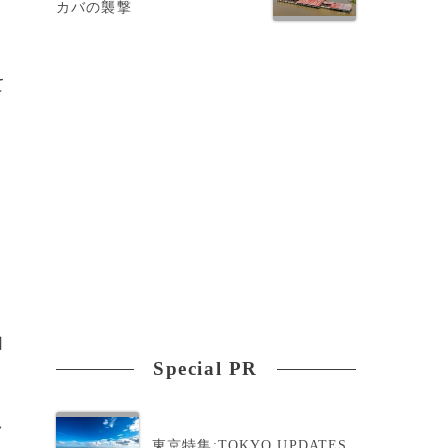
カバの襲撃
て
口
Special PR
>
東京特集:TOKYO UPDATES