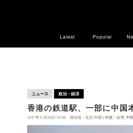
Latest
Popular
N
ニュース
政治・経済
香港の鉄道駅、一部に中国
2017年12月28日 10:00
発信地：北京/中国 [
中国・台湾
中