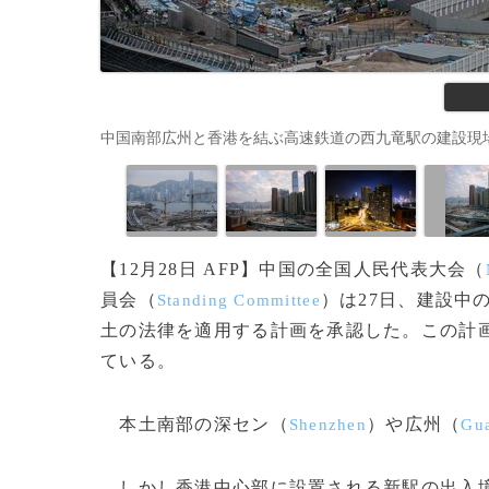
中国南部広州と香港を結ぶ高速鉄道の西九竜駅の建設現場（2017年1
【12月28日 AFP】中国の全国人民代表大会（
員会（
）は27日、建設中
Standing Committee
土の法律を適用する計画を承認した。この計
ている。
本土南部の深セン（
）や広州（
Shenzhen
Gu
しかし香港中心部に設置される新駅の出入境