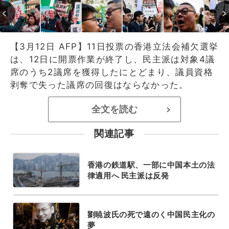
【3月12日 AFP】11日投票の香港立法会補欠選挙
は、12日に開票作業が終了し、民主派は対象4議
席のうち2議席を獲得したにとどまり、議員資格
剥奪で失った議席の回復はならなかった。
全文を読む
>
関連記事
香港の鉄道駅、一部に中国本土の法
律適用へ 民主派は反発
劉暁波氏の死で遠のく中国民主化の
夢