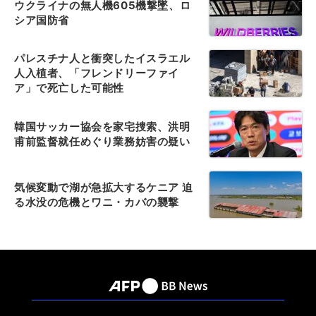
ウクライナの無人機605機撃墜、ロ
シア国防省
パレスチナ人と衝突したイスラエル
人入植者、「フレンドリーファイ
ア」で死亡した可能性
韓国サッカー協会を家宅捜索、洪明
甫前監督就任めぐり業務妨害の疑い
気候変動で湖が急拡大するケニア 迫
る水没の危機とワニ・カバの襲撃