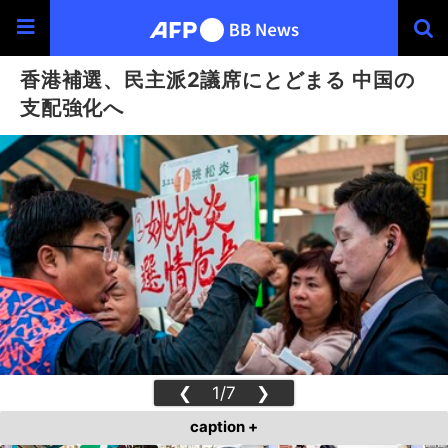
香港補選、民主派2議席にとどまる 中国の
支配強化へ
❮
1/7
❯
caption +