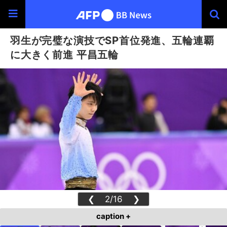
羽生が完璧な演技でSP首位発進、五輪連覇
に大きく前進 平昌五輪
❮
2/16
❯
caption +