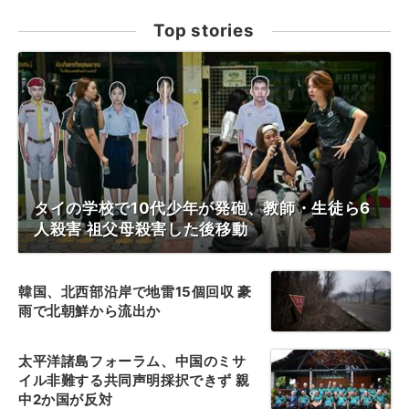
Top stories
タイの学校で10代少年が発砲、教師・生徒ら6
人殺害 祖父母殺害した後移動
韓国、北西部沿岸で地雷15個回収 豪
雨で北朝鮮から流出か
太平洋諸島フォーラム、中国のミサ
イル非難する共同声明採択できず 親
中2か国が反対