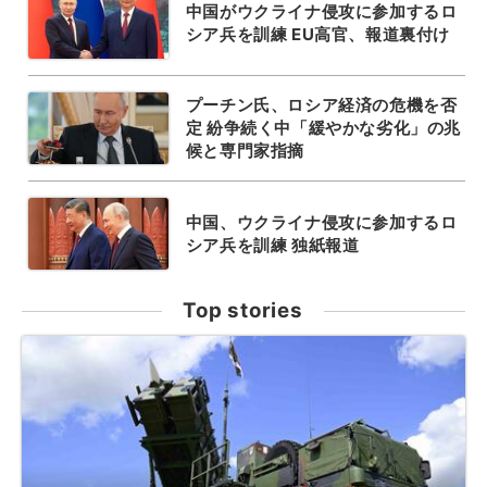
中国がウクライナ侵攻に参加するロ
シア兵を訓練 EU高官、報道裏付け
プーチン氏、ロシア経済の危機を否
定 紛争続く中「緩やかな劣化」の兆
候と専門家指摘
中国、ウクライナ侵攻に参加するロ
シア兵を訓練 独紙報道
Top stories