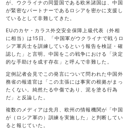
が、ウクライナの同盟国である欧米諸国は、中国
が緊密なパートナーであるロシアを密かに支援し
ているとして非難してきた。
EUのカヤ・カラス外交安全保障上級代表（外相
に相当）は15日、「中国軍がウクライナで戦うロ
シア軍兵士を訓練しているという報告を検証・確
認した」と言明。中国をこの戦争における「決定
的な手助けを成す存在」と呼んで非難した。
定例記者会見でこの発言について問われた中国外
務省の報道官は「この主張には事実の根拠がまっ
たくない。純然たる中傷であり、泥を塗る行為
だ」と反論した。
複数のメディアは先月、欧州の情報機関が「中国
が（ロシア軍の）訓練を実施した」と判断してい
ると報じていた。