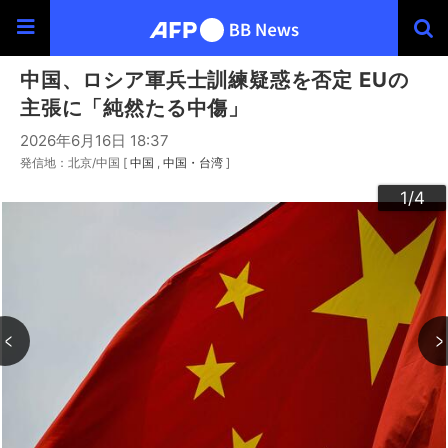
中国、ロシア軍兵士訓練疑惑を否定 EUの
主張に「純然たる中傷」
2026年6月16日 18:37
発信地：北京/中国 [
中国
中国・台湾
]
3
4
2
1
/4
/4
/4
/4