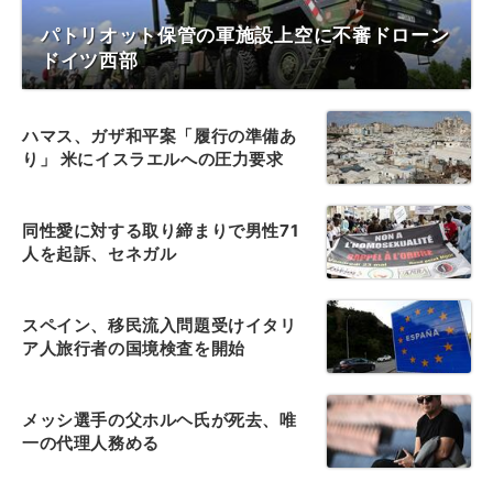
パトリオット保管の軍施設上空に不審ドローン
ドイツ西部
ハマス、ガザ和平案「履行の準備あ
り」 米にイスラエルへの圧力要求
同性愛に対する取り締まりで男性71
人を起訴、セネガル
スペイン、移民流入問題受けイタリ
ア人旅行者の国境検査を開始
メッシ選手の父ホルヘ氏が死去、唯
一の代理人務める