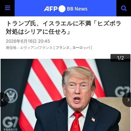
トランプ氏、イスラエルに不満「ヒズボラ
対処はシリアに任せろ」
2026年6月16日 20:45
発信地：エヴィアン/フランス [
フランス
ヨーロッパ
]
2
1
/2
/2