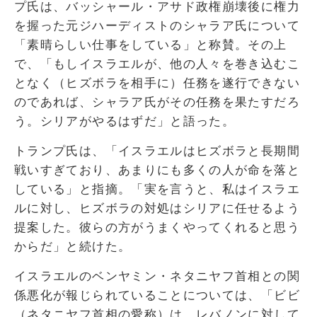
プ氏は、バッシャール・アサド政権崩壊後に権力
を握った元ジハーディストのシャラア氏について
「素晴らしい仕事をしている」と称賛。その上
で、「もしイスラエルが、他の人々を巻き込むこ
となく（ヒズボラを相手に）任務を遂行できない
のであれば、シャラア氏がその任務を果たすだろ
う。シリアがやるはずだ」と語った。
トランプ氏は、「イスラエルはヒズボラと長期間
戦いすぎており、あまりにも多くの人が命を落と
している」と指摘。「実を言うと、私はイスラエ
ルに対し、ヒズボラの対処はシリアに任せるよう
提案した。彼らの方がうまくやってくれると思う
からだ」と続けた。
イスラエルのベンヤミン・ネタニヤフ首相との関
係悪化が報じられていることについては、「ビビ
（ネタニヤフ首相の愛称）は、レバノンに対して