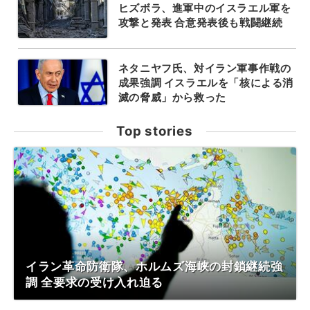
ヒズボラ、進軍中のイスラエル軍を
攻撃と発表 合意発表後も戦闘継続
ネタニヤフ氏、対イラン軍事作戦の
成果強調 イスラエルを「核による消
滅の脅威」から救った
Top stories
イラン革命防衛隊、ホルムズ海峡の封鎖継続強
調 全要求の受け入れ迫る