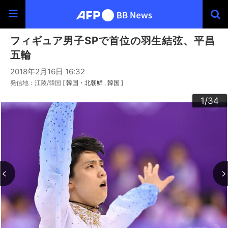
フィギュア男子SPで首位の羽生結弦、平昌
五輪
2018年2月16日 16:32
発信地：江陵/韓国 [
韓国・北朝鮮
韓国
]
30
33
34
20
23
24
26
29
32
22
25
27
28
10
13
14
16
19
31
12
15
17
18
21
11
3
4
6
9
2
5
7
8
1
/34
/34
/34
/34
/34
/34
/34
/34
/34
/34
/34
/34
/34
/34
/34
/34
/34
/34
/34
/34
/34
/34
/34
/34
/34
/34
/34
/34
/34
/34
/34
/34
/34
/34