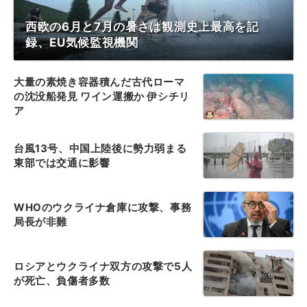
西欧の6月と7月の暑さは観測史上最高を記
録、EU気候監視機関
大量の素焼き容器積んだ古代ローマ
の沈没船発見 ワイン運搬か 伊シチリ
ア
台風13号、中国上陸後に勢力弱まる
東部では交通に影響
WHOのウクライナ倉庫に攻撃、事務
局長が非難
ロシアとウクライナ双方の攻撃で5人
が死亡、負傷者多数