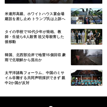
米連邦高裁、ホワイトハウス宴会場
建設を差し止め トランプ氏は上訴へ
タイの学校で10代少年が発砲、教
師・生徒ら6人殺害 祖父母殺害した
後移動
韓国、北西部沿岸で地雷15個回収 豪
雨で北朝鮮から流出か
太平洋諸島フォーラム、中国のミサ
イル非難する共同声明採択できず 親
中2か国が反対