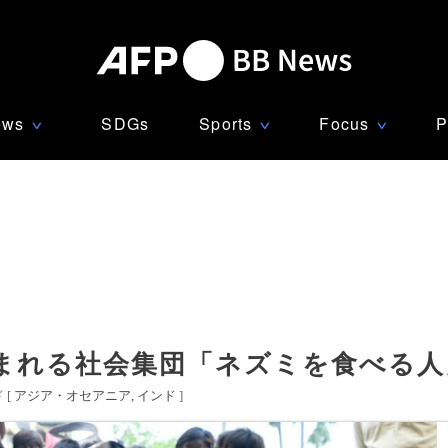
ews
SDGs
Sports
Focus
P
∨
∨
∨
まれる社会集団「ネズミを食べる人
 [
アジア・オセアニア
インド
]