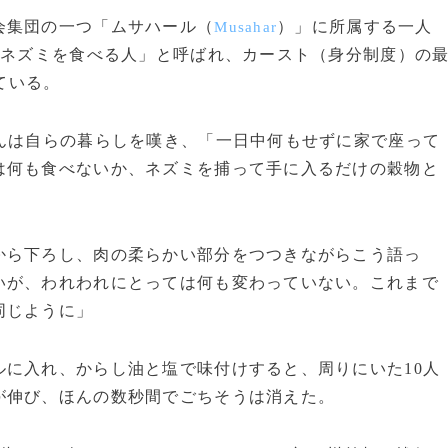
会集団の一つ「ムサハール（
）」に所属する一人
Musahar
「ネズミを食べる人」と呼ばれ、カースト（身分制度）の
ている。
んは自らの暮らしを嘆き、「一日中何もせずに家で座って
は何も食べないか、ネズミを捕って手に入るだけの穀物と
ら下ろし、肉の柔らかい部分をつつきながらこう語っ
いが、われわれにとっては何も変わっていない。これまで
同じように」
に入れ、からし油と塩で味付けすると、周りにいた10人
が伸び、ほんの数秒間でごちそうは消えた。