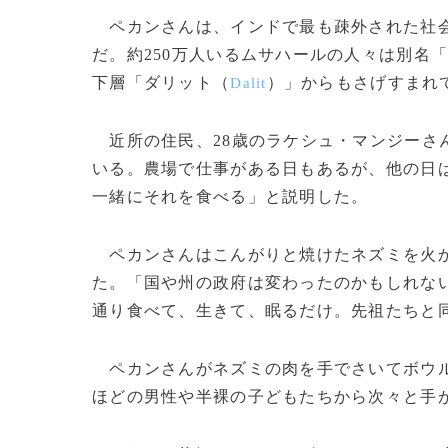
ペカンさんは、インドで最も疎外された社
だ。約250万人いるムサハールの人々は別名
下層「ダリット（
）」からもさげすまれ
Dalit
近所の住民、28歳のラケシュ・マンジーさ
いる。農場で仕事がある日もあるが、他の日
一緒にそれを食べる」と説明した。
ペカンさんはこんがりと焼けたネズミを火か
た。「国や州の政府は変わったのかもしれな
通り食べて、生きて、眠るだけ。先祖たちと
ペカンさんがネズミの肉を手でさいてボウル
ほどの男性や半裸の子どもたちから次々と手