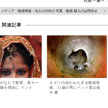
社会 一覧へ
メディア・報道関係・法人の方向け 写真・動画 購入のお問合せ
>
関連記事
がなたで殺害、異カー
ネズミの頭かみちぎる動画投
婚を理由に インド
稿、25歳の男にペット禁止処
分 豪