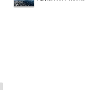
育
と
受