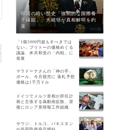
韓国の暗い歴史「強制的な国際養
子縁組」、大統領が真相解明を約
束
「1個3000円超もすべきでは
ない」ブリトーの価格めぐる
議論、米共和党の「内戦」に
発展
マラドーナさんの「神の手」
ボール、今月競売に 落札予想
価格は1千万ドル
ドイツでメルツ首相が辞任計
画と主張する偽動画拡散、背
後にロシア系情報工作組織
サウジ、トルコ、パキスタン
が共同防衛協定締結