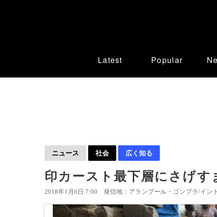
Latest
Popular
N
ニュース
社会
広く知る
印カースト最下層にさげす
2018年1月6日 7:00
発信地：アランプール・ゴンプラ/インド