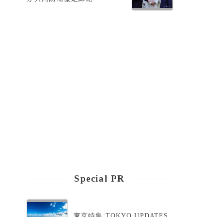
最
Special PR
東京特集:TOKYO UPDATES