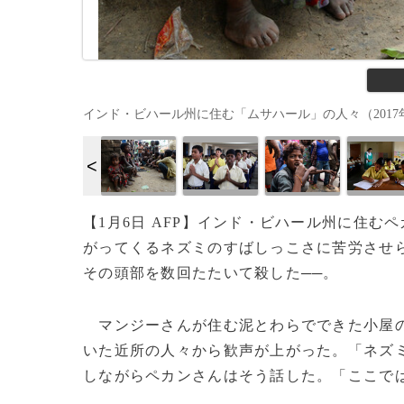
インド・ビハール州に住む「ムサハール」の人々（2017年8月18日撮
【1月6日 AFP】インド・ビハール州に住む
がってくるネズミのすばしっこさに苦労させ
その頭部を数回たたいて殺した──。
マンジーさんが住む泥とわらでできた小屋の
いた近所の人々から歓声が上がった。「ネズミ
しながらペカンさんはそう話した。「ここで