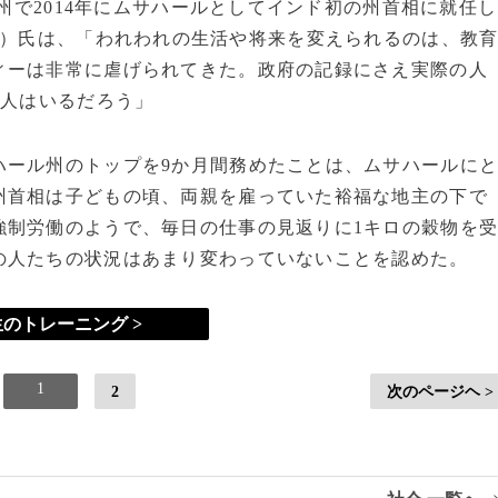
州で2014年にムサハールとしてインド初の州首相に就任し
）氏は、「われわれの生活や将来を変えられるのは、教
ィーは非常に虐げられてきた。政府の記録にさえ実際の人
万人はいるだろう」
ール州のトップを9か月間務めたことは、ムサハールに
州首相は子どもの頃、両親を雇っていた裕福な地主の下で
強制労働のようで、毎日の仕事の見返りに1キロの穀物を
の人たちの状況はあまり変わっていないことを認めた。
のトレーニング >
1
2
次のページヘ >