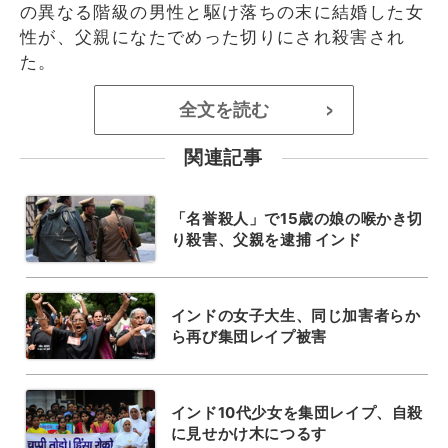
の異なる階級の男性と駆け落ちの末に結婚した女
性が、父親になたでめった切りにされ殺害され
た。
全文を読む
>
関連記事
「名誉殺人」で15歳の娘の喉かき切
り殺害、父親を逮捕 インド
インドの女子大生、同じ加害者らか
ら再び集団レイプ被害
インド10代少女を集団レイプ、自殺
に見せかけ木につるす