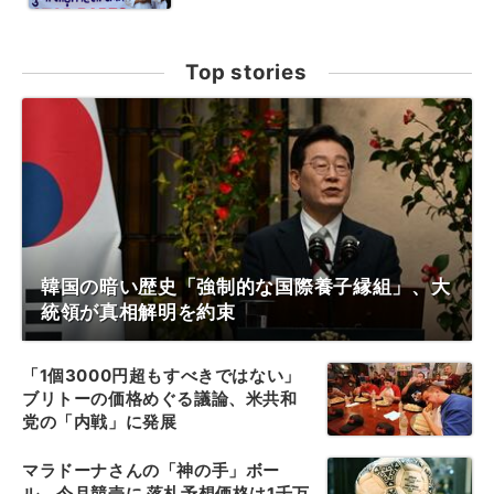
Top stories
韓国の暗い歴史「強制的な国際養子縁組」、大
統領が真相解明を約束
「1個3000円超もすべきではない」
ブリトーの価格めぐる議論、米共和
党の「内戦」に発展
マラドーナさんの「神の手」ボー
ル、今月競売に 落札予想価格は1千万