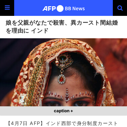
娘を父親がなたで殺害、異カースト間結婚
を理由に インド
caption +
【4月7日 AFP】インド西部で身分制度カースト