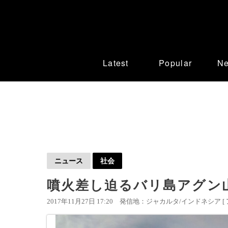
Latest
Popular
N
ニュース
社会
噴火差し迫るバリ島アグン
2017年11月27日 17:20
発信地：ジャカルタ/インドネシア [