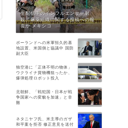
生配信中のインフルエンサー射
殺、麻薬組織に関する投稿への報
復か メキシコ
ポーランドへの米軍恒久的基
地設置、米国側と協議中 国防
副大臣
独空港に「正体不明の物体」
ウクライナ貨物機狙ったか、
爆弾処理ロボット投入
北朝鮮、「戦犯国・日本が戦
争国家への変貌を加速」と非
難
ネタニヤフ氏、米主導のガザ
和平案を拒否 修正意見を送付