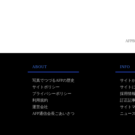
AFP
ABOUT
INFO
写真でつづるAFPの歴史
サイト
サイトポリシー
サイト
プライバシーポリシー
採用情
利用規約
訂正記
運営会社
サイト
AFP通信会長ごあいさつ
ニュー