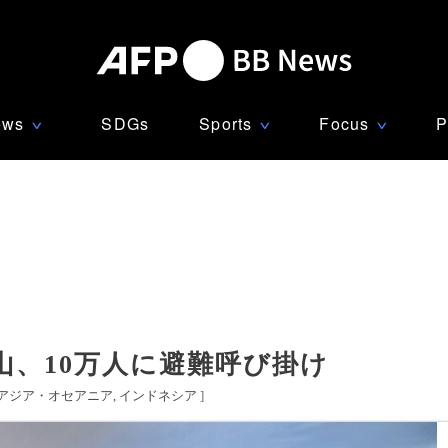
ews
SDGs
Sports
Focus
P
∨
∨
∨
山、10万人に避難呼び掛け
アジア・オセアニア
インドネシア
]