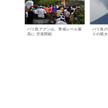
バリ島アグン山、警戒レベル最
バリ島の
高に 空港閉鎖
りの噴火