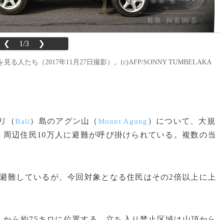
❮
1/3
❯
（2017年11月27日撮影）。(c)AFP/SONNY TUMBELAKA
バリ（
）島のアグン山（
）について、大規
Bali
Mount Agung
周辺住民10万人に避難が呼び掛けられている。複数の当
避難しているが、今回対象となる住民はその2倍以上に上
）から約75キロに位置する。立ち入り禁止区域は山頂から