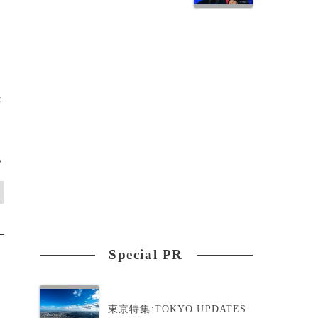
が
>
Special PR
東京特集:TOKYO UPDATES