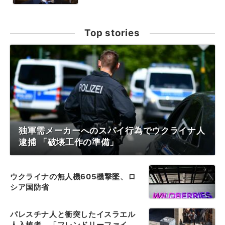
Top stories
独軍需メーカーへのスパイ行為でウクライナ人
逮捕 「破壊工作の準備」
ウクライナの無人機605機撃墜、ロ
シア国防省
パレスチナ人と衝突したイスラエル
人入植者、「フレンドリーファイ