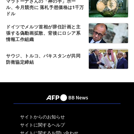
マラドーナさんの「神の手」ボー
ル、今月競売に 落札予想価格は1千万
ドル
ドイツでメルツ首相が辞任計画と主
張する偽動画拡散、背後にロシア系
情報工作組織
サウジ、トルコ、パキスタンが共同
防衛協定締結
サイトからのお知らせ
サイトに関するヘルプ
サイトに関するお問い合わせ