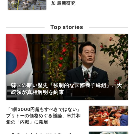
加 最新研究
Top stories
韓国の暗い歴史「強制的な国際養子縁組」、大
統領が真相解明を約束
「1個3000円超もすべきではない」
ブリトーの価格めぐる議論、米共和
党の「内戦」に発展