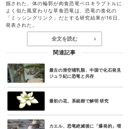
掘された、体の輪郭が肉食恐竜ベロキラプトルに
よく似た風変わりな草食恐竜は、恐竜の進化の
「ミッシングリンク」だとする研究結果が16日、
発表された。
全文を読む
>
関連記事
最古の滑空哺乳類、中国で化石発見
ジュラ紀に恐竜と共存
最初の花、系統樹で解明 研究
カエル、恐竜絶滅後に「爆発的」増