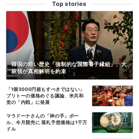
Top stories
韓国の暗い歴史「強制的な国際養子縁組」、大
統領が真相解明を約束
「1個3000円超もすべきではない」
ブリトーの価格めぐる議論、米共和
党の「内戦」に発展
マラドーナさんの「神の手」ボー
ル、今月競売に 落札予想価格は1千万
ドル