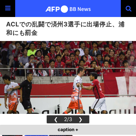
ACLでの乱闘で済州3選手に出場停止、浦
和にも罰金
❮
2/3
❯
caption +