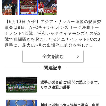
【6月10日 AFP】アジア・サッカー連盟の規律委
員会は9日、AFCチャンピオンズリーグ決勝トー
ナメント1回戦、浦和レッドダイヤモンズとの第2
戦で乱闘騒ぎを起こした済州ユナイテッドFCの3
選手に、最大6か月の出場停止処分を科した。
全文を読む
>
関連記事
選手が試合前に1分間の黙とうせず、
サウジ連盟が謝罪
川崎と浦和が準々決勝で激突、中国