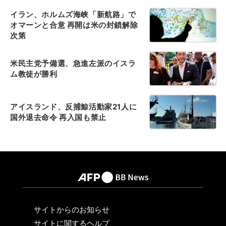
イラン、ホルムズ海峡「新航路」で
オマーンと合意 再開は米の封鎖解除
次第
米民主党予備選、急進左派のイスラ
ム教徒が勝利
アイスランド、反捕鯨活動家21人に
国外退去命令 再入国も禁止
サイトからのお知らせ
サイトに関するヘルプ