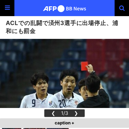
ACLでの乱闘で済州3選手に出場停止、浦
和にも罰金
❮
1/3
❯
caption +