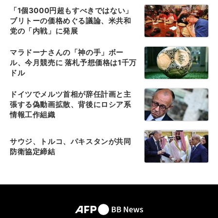
「1個3000円超もすべきではない」
ブリトーの価格めぐる議論、米共和
党の「内戦」に発展
マラドーナさんの「神の手」ボー
ル、今月競売に 落札予想価格は1千万
ドル
ドイツでメルツ首相が辞任計画と主
張する偽動画拡散、背後にロシア系
情報工作組織
サウジ、トルコ、パキスタンが共同
防衛協定締結