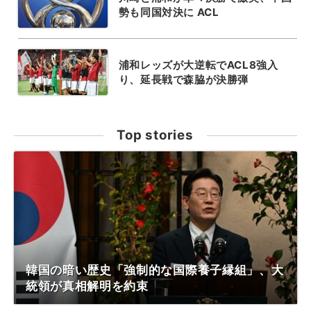
勢も同国対決に ACL
浦和レッズが大逆転でACL8強入
り、延長戦で森脇が決勝弾
Top stories
韓国の暗い歴史「強制的な国際養子縁組」、大
統領が真相解明を約束