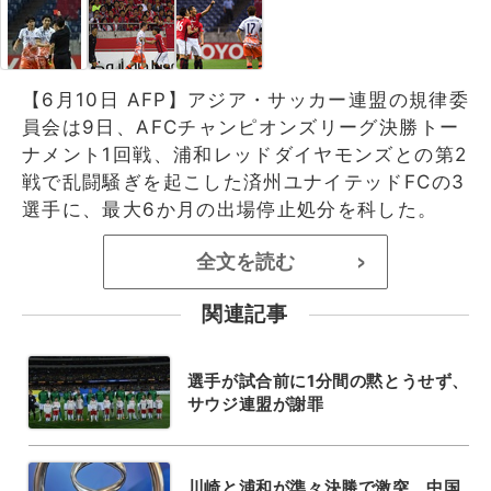
【6月10日 AFP】アジア・サッカー連盟の規律委
員会は9日、AFCチャンピオンズリーグ決勝トー
ナメント1回戦、浦和レッドダイヤモンズとの第2
戦で乱闘騒ぎを起こした済州ユナイテッドFCの3
選手に、最大6か月の出場停止処分を科した。
全文を読む
>
関連記事
選手が試合前に1分間の黙とうせず、
サウジ連盟が謝罪
川崎と浦和が準々決勝で激突、中国