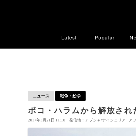
Latest
Popular
N
ニュース
戦争・紛争
ボコ・ハラムから解放され
2017年5月21日 11:10
発信地：アブジャ/ナイジェリア [
ア