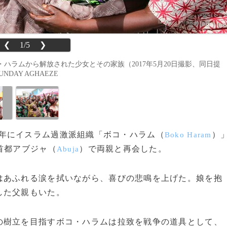
❮
1/5
❯
ラムから解放された少女とその家族（2017年5月20日撮影、同日提
UNDAY AGHAEZE
014年にイスラム過激派組織「ボコ・ハラム（
）
Boko Haram
首都アブジャ（
）で両親と再会した。
Abuja
あふれる涙を拭いながら、喜びの悲鳴を上げた。娘を抱
した父親もいた。
樹立を目指すボコ・ハラムは拉致を戦争の道具として、