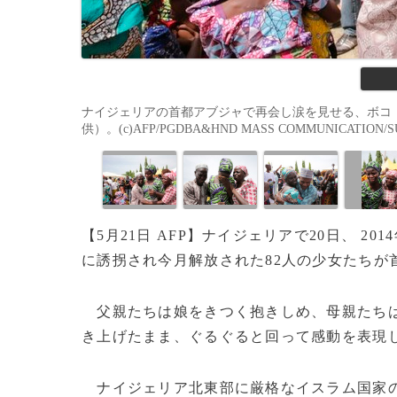
ナイジェリアの首都アブジャで再会し涙を見せる、ボコ・ハ
供）。(c)AFP/PGDBA&HND MASS COMMUNICATION/S
【5月21日 AFP】ナイジェリアで20日、 2
に誘拐され今月解放された82人の少女たちが
父親たちは娘をきつく抱きしめ、母親たちは
き上げたまま、ぐるぐると回って感動を表現
ナイジェリア北東部に厳格なイスラム国家の