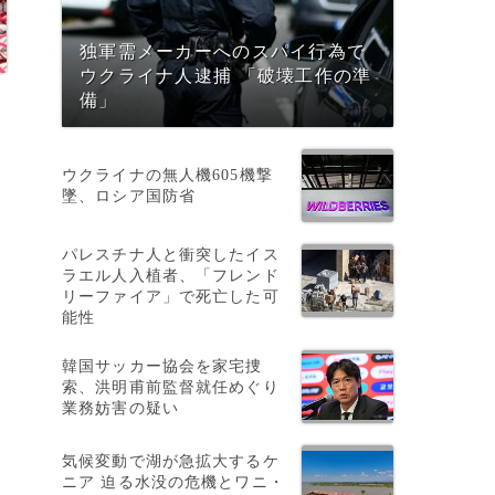
独軍需メーカーへのスパイ行為で
ウクライナ人逮捕 「破壊工作の準
備」
ウクライナの無人機605機撃
墜、ロシア国防省
パレスチナ人と衝突したイス
ラエル人入植者、「フレンド
」
リーファイア」で死亡した可
能性
韓国サッカー協会を家宅捜
索、洪明甫前監督就任めぐり
業務妨害の疑い
気候変動で湖が急拡大するケ
ニア 迫る水没の危機とワニ・