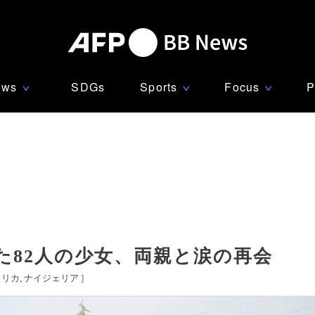
ews
SDGs
Sports
Focus
P
∨
∨
∨
た82人の少女、両親と涙の再会
フリカ
ナイジェリア
]