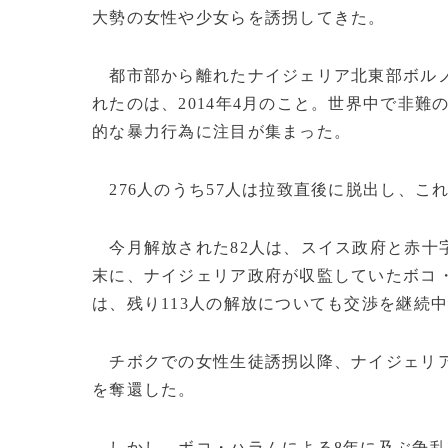
大勢の女性や少女らを誘拐してきた。
都市部から離れたナイジェリア北東部ボル
れたのは、2014年4月のこと。世界中で非
的な暴力行為に注目が集まった。
276人のうち57人は拉致直後に脱出し、こ
今月解放された82人は、スイス政府と赤十
末に、ナイジェリア政府が収監していたボコ
は、残り113人の解放についても交渉を継続
チボクでの女性生徒誘拐以降、ナイジェリア
を奪還した。
しかし、ボコ・ハラムによる8年に及ぶ争乱で