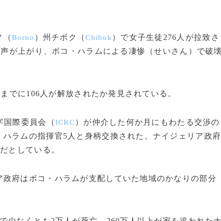
ノ（
）州チボク（
）で女子生徒276人が拉致さ
Borno
Chibok
難の声が上がり、ボコ・ハラムによる凄惨（せいさん）で破
れまでに106人が解放されたか発見されている。
字国際委員会（
）が仲介した何か月にもわたる交渉の
ICRC
・ハラムの指揮官5人と身柄交換された。ナイジェリア政
中だとしている。
政府はボコ・ハラムが支配していた地域のかなりの部分
少なくとも2万人が死亡、260万人以上が家を追われた