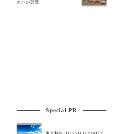
カバの襲撃
壊
府
Special PR
東京特集:TOKYO UPDATES
ナ