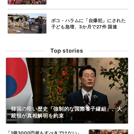
ボコ・ハラムに「自爆犯」にされた
子ども急増、3か月で27件 国連
Top stories
韓国の暗い歴史「強制的な国際養子縁組」、大
統領が真相解明を約束
「1個3000円超もすべきではない」