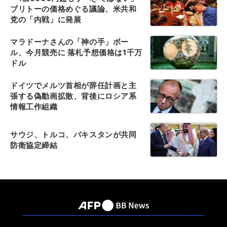
ブリトーの価格めぐる議論、米共和
党の「内戦」に発展
マラドーナさんの「神の手」ボー
ル、今月競売に 落札予想価格は1千万
ドル
ドイツでメルツ首相が辞任計画と主
張する偽動画拡散、背後にロシア系
情報工作組織
サウジ、トルコ、パキスタンが共同
防衛協定締結