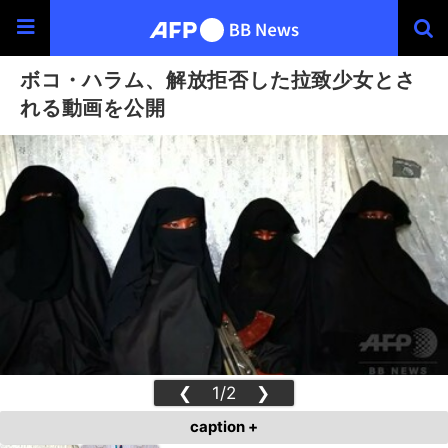
ボコ・ハラム、解放拒否した拉致少女とさ
れる動画を公開
❮
1/2
❯
caption +