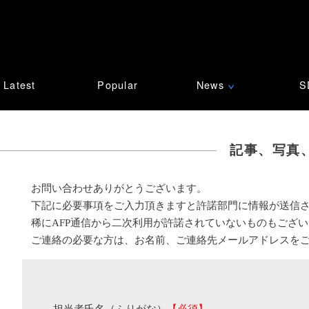
Latest
Popular
News
S
∨
記事、写真
お問い合わせありがとうございます。
下記に必要事項をご入力頂きますと許諾部門に情報が送信
稀にAFP通信から二次利用が許諾されていないものもござ
ご連絡の必要な方は、お名前、ご連絡先メールアドレスを