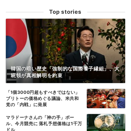
Top stories
韓国の暗い歴史「強制的な国際養子縁組」、大
統領が真相解明を約束
「1個3000円超もすべきではない」
ブリトーの価格めぐる議論、米共和
党の「内戦」に発展
マラドーナさんの「神の手」ボー
ル、今月競売に 落札予想価格は1千万
ドル