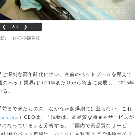
❮
2/3
❯
）。(c)CNS/陳為峰
の上昇と深刻な高年齢化に伴い、空前のペットブームを迎えて
のペット業界は2010年あたりから急速に発展し、2015年
いる。
前まで来たものの、なかなか起爆期には至らない。これ
）CEOは、「現状は、高品質な商品やサービスが
Wu Yahui
クになっている」と分析する。「国内で高品質なサービ
の中国のペット市場は、あまりにも粗末すぎで供給サイド