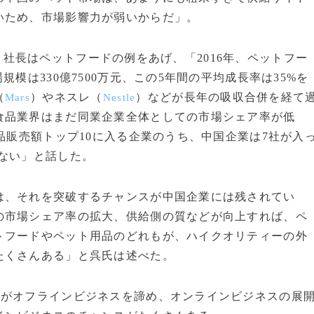
いため、市場影響力が弱いからだ」。
）社長はペットフードの例をあげ、「2016年、ペットフー
模は330億7500万元、この5年間の平均成長率は35%を
（
）やネスレ（
）などが長年の吸収合併を経て
Mars
Nestle
食品業界はまだ同業企業全体としての市場シェア率が低
品販売額トップ10に入る企業のうち、中国企業は7社が入
ない」と話した。
、それを突破するチャンスが中国企業には残されてい
の市場シェア率の拡大、供給側の質などが向上すれば、ペ
トフードやペット用品のどれもが、ハイクオリティーの外
たくさんある」と呉氏は述べた。
がオフラインビジネスを諦め、オンラインビジネスの展