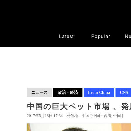
Latest
Popular
N
ニュース
政治・経済
From China
CNS
中国の巨大ペット市場 、
2017年5月18日 17:34
発信地：中国 [
中国・台湾
中国
]