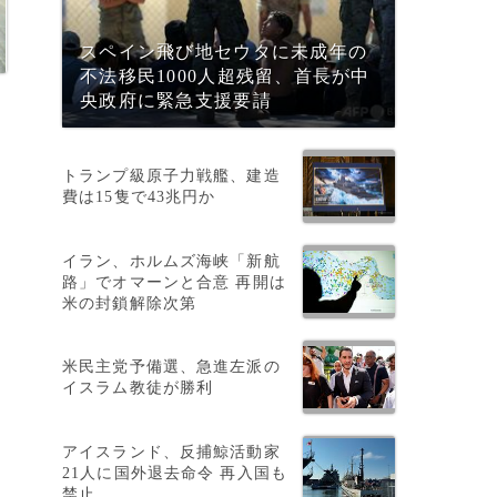
スペイン飛び地セウタに未成年の
不法移民1000人超残留、首長が中
央政府に緊急支援要請
トランプ級原子力戦艦、建造
費は15隻で43兆円か
イラン、ホルムズ海峡「新航
路」でオマーンと合意 再開は
米の封鎖解除次第
米民主党予備選、急進左派の
イスラム教徒が勝利
アイスランド、反捕鯨活動家
21人に国外退去命令 再入国も
禁止