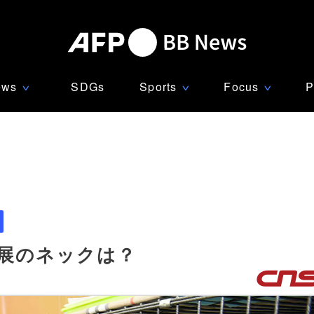
ews
SDGs
Sports
Focus
P
∨
∨
∨
発展のネックは？