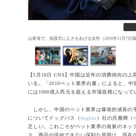
山東省で、保護犬にえさをあげる女性（2016年11月7日撮影
【5月18日 CNS】中国は近年の消費傾向
いる。「2016ペット業界白書」によると、中国
には1000億人民元を超える市場規模になって
しかし、中国のペット業界は爆発的成長の手
についてドッグバス（
）社の呉雅輝（
dogbus
乏しい。これこそがペット業界の発展のネッ
ス、商品が供給できない深刻な原因は、現在