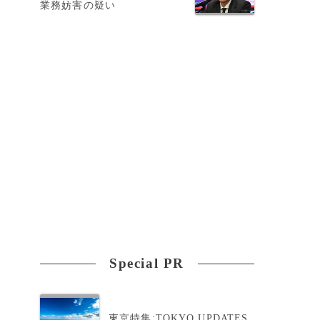
業務妨害の疑い
Special PR
見
東京特集:TOKYO UPDATES