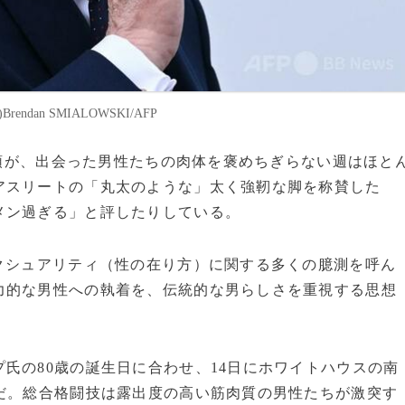
dan SMIALOWSKI/AFP
大統領が、出会った男性たちの肉体を褒めちぎらない週はほと
アスリートの「丸太のような」太く強靭な脚を称賛した
メン過ぎる」と評したりしている。
クシュアリティ（性の在り方）に関する多くの臆測を呼ん
力的な男性への執着を、伝統的な男らしさを重視する思想
。
氏の80歳の誕生日に合わせ、14日にホワイトハウスの南
だ。総合格闘技は露出度の高い筋肉質の男性たちが激突す