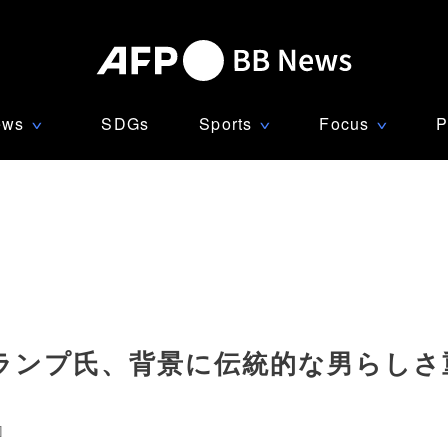
ews
SDGs
Sports
Focus
P
∨
∨
∨
ランプ氏、背景に伝統的な男らしさ
]