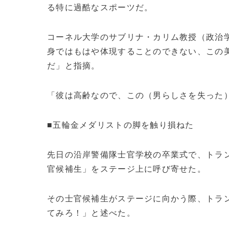
る特に過酷なスポーツだ。
コーネル大学のサブリナ・カリム教授（政治学
身ではもはや体現することのできない、この
だ」と指摘。
「彼は高齢なので、この（男らしさを失った
■五輪金メダリストの脚を触り損ねた
先日の沿岸警備隊士官学校の卒業式で、トラ
官候補生」をステージ上に呼び寄せた。
その士官候補生がステージに向かう際、トラン
てみろ！」と述べた。