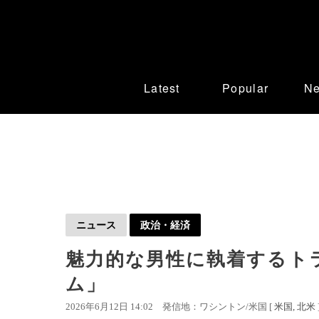
Latest
Popular
N
ニュース
政治・経済
魅力的な男性に執着するト
ム」
2026年6月12日 14:02
発信地：ワシントン/米国 [
米国
北米