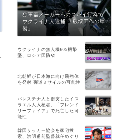
独軍需メーカーへのスパイ行為で
ウクライナ人逮捕 「破壊工作の準
備」
ウクライナの無人機605機撃
墜、ロシア国防省
ん
北朝鮮が日本海に向け飛翔体
を発射 弾道ミサイルの可能性
パレスチナ人と衝突したイス
ラエル人入植者、「フレンド
リーファイア」で死亡した可
能性
韓国サッカー協会を家宅捜
索、洪明甫前監督就任めぐり