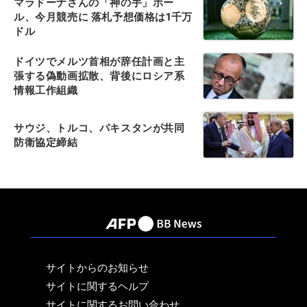
マラドーナさんの「神の手」ボー
ル、今月競売に 落札予想価格は1千万
ドル
ドイツでメルツ首相が辞任計画と主
張する偽動画拡散、背後にロシア系
情報工作組織
サウジ、トルコ、パキスタンが共同
防衛協定締結
サイトからのお知らせ
サイトに関するヘルプ
サイトに関するお問い合わせ