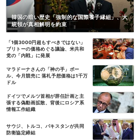
韓国の暗い歴史「強制的な国際養子縁組」、大
統領が真相解明を約束
「1個3000円超もすべきではない」
ブリトーの価格めぐる議論、米共和
党の「内戦」に発展
マラドーナさんの「神の手」ボー
ル、今月競売に 落札予想価格は1千万
ドル
ドイツでメルツ首相が辞任計画と主
張する偽動画拡散、背後にロシア系
情報工作組織
サウジ、トルコ、パキスタンが共同
防衛協定締結