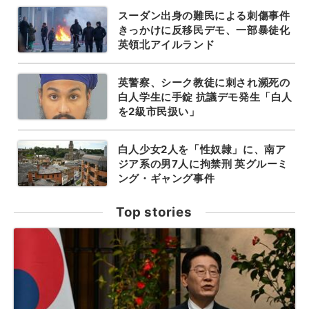
スーダン出身の難民による刺傷事件
きっかけに反移民デモ、一部暴徒化
英領北アイルランド
英警察、シーク教徒に刺され瀕死の
白人学生に手錠 抗議デモ発生「白人
を2級市民扱い」
白人少女2人を「性奴隷」に、南ア
ジア系の男7人に拘禁刑 英グルーミ
ング・ギャング事件
Top stories