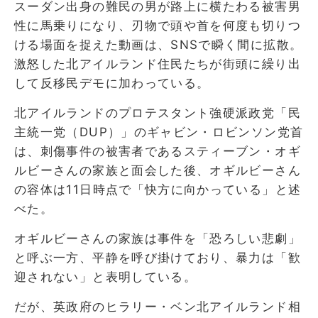
スーダン出身の難民の男が路上に横たわる被害男
性に馬乗りになり、刃物で頭や首を何度も切りつ
ける場面を捉えた動画は、SNSで瞬く間に拡散。
激怒した北アイルランド住民たちが街頭に繰り出
して反移民デモに加わっている。
北アイルランドのプロテスタント強硬派政党「民
主統一党（DUP）」のギャビン・ロビンソン党首
は、刺傷事件の被害者であるスティーブン・オギ
ルビーさんの家族と面会した後、オギルビーさん
の容体は11日時点で「快方に向かっている」と述
べた。
オギルビーさんの家族は事件を「恐ろしい悲劇」
と呼ぶ一方、平静を呼び掛けており、暴力は「歓
迎されない」と表明している。
だが、英政府のヒラリー・ベン北アイルランド相