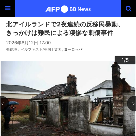
北アイルランドで2夜連続の反移民暴動、
きっかけは難民による凄惨な刺傷事件
2026年6月12日 17:00
発信地：ベルファスト/英国 [
英国
ヨーロッパ
]
3
4
2
5
1
/5
/5
/5
/5
/5