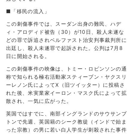
■「移民の流入」
この刺傷事件では、スーダン出身の難民、ハデ
ィ・アロディド被告（30）が10日、殺人未遂な
どの罪で訴追されベルファスト治安判事裁判所に
出廷し、殺人未遂罪で起訴された。公判は7月8
日に開始される。
この刺傷事件の映像は、トミー・ロビンソンの通
称で知られる極右活動家スティーブン・ヤクスリ
ーレノン氏によってX（旧ツイッター）に投稿さ
れた後、米実業家イーロン・マスク氏によって拡
散され、一気に広がった。
英国ではすでに、南部イングランドのサウサンプ
トンで先週、英国籍のシーク教徒（インドで始ま
った宗教）の男に若い白人学生が刺殺された事件