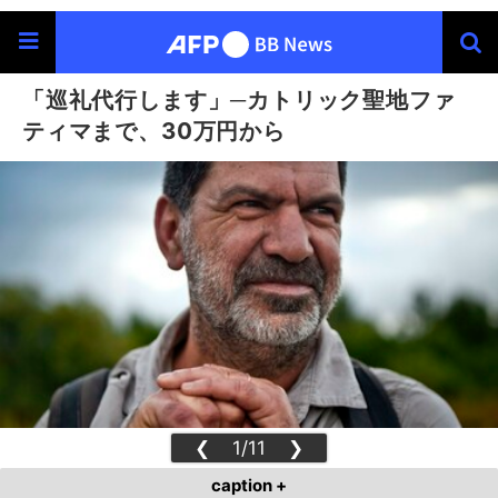
「巡礼代行します」─カトリック聖地ファ
ティマまで、30万円から
❮
1/11
❯
caption +