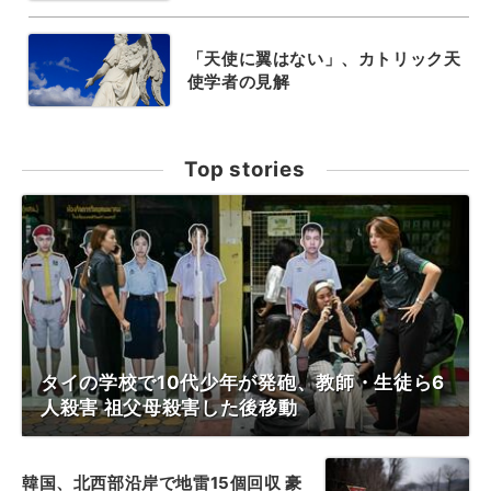
「天使に翼はない」、カトリック天
使学者の見解
Top stories
タイの学校で10代少年が発砲、教師・生徒ら6
人殺害 祖父母殺害した後移動
韓国、北西部沿岸で地雷15個回収 豪