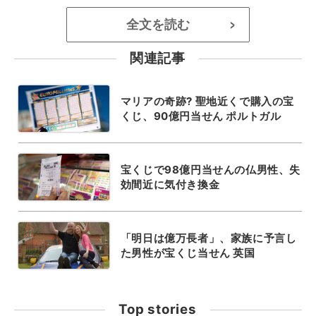
全文を読む
>
関連記事
マリアの奇跡? 聖地近くで購入の宝
くじ、90億円当せん ポルトガル
宝くじで98億円当せんの仏男性、失
効間近に気付き換金
「明日は億万長者」、家族に予言し
た男性が宝くじ当せん 英国
Top stories