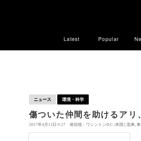
Latest
Popular
N
ニュース
環境・科学
傷ついた仲間を助けるアリ
2017年4月13日 9:27
発信地：ワシントンD.C./米国 [
北米
米