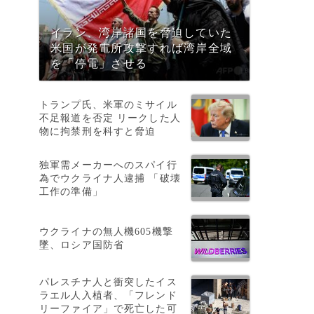
イラン、湾岸諸国を脅迫していた
米国が発電所攻撃すれば湾岸全域
を「停電」させる
トランプ氏、米軍のミサイル
不足報道を否定 リークした人
物に拘禁刑を科すと脅迫
独軍需メーカーへのスパイ行
為でウクライナ人逮捕 「破壊
工作の準備」
の
ウクライナの無人機605機撃
墜、ロシア国防省
パレスチナ人と衝突したイス
ラエル人入植者、「フレンド
リーファイア」で死亡した可