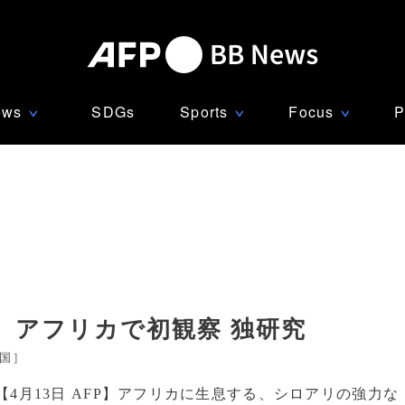
ews
SDGs
Sports
Focus
P
∨
∨
∨
、アフリカで初観察 独研究
国
]
【4月13日 AFP】アフリカに生息する、シロアリの強力な