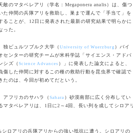
天敵のマタベレアリ（学名：Megaponera analis）は、傷つ
いた仲間の兵隊アリを救助し、巣まで運んで「手当て」を
することが、12日に発表された最新の研究結果で明らかに
なった。
独ビュルツブルク大学（
）バイ
University of Wuerzburg
オセンターの研究チームが米科学誌「サイエンス・アドバ
ンシズ（
）」に発表した論文によると、
Science Advances
負傷した仲間に対するこの種の救助行動を昆虫界で確認で
きたのは、今回が初めてだという。
アフリカのサハラ（
）砂漠南部に広く分布してい
Sahara
るマタベレアリは、1日に2～4回、長い列を成してシロア
シロアリの兵隊アリからの強い抵抗に遭う。シロアリの