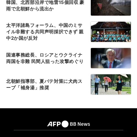
韓国、北西部沿岸で地雷15個回収 豪
雨で北朝鮮から流出か
太平洋諸島フォーラム、中国のミサ
イル非難する共同声明採択できず 親
中2か国が反対
国連事務総長、ロシアとウクライナ
両国を非難 民間人狙った攻撃めぐり
北朝鮮指導部、夏バテ対策に犬肉ス
ープ「補身湯」推奨