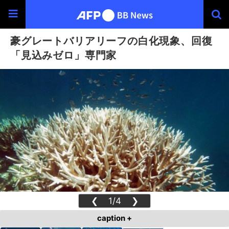
豪グレートバリアリーフの白化現象、回復
「見込みゼロ」専門家
❮
1/4
❯
caption +